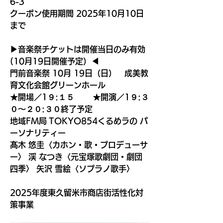
6-3
クーポン使用期間 2025年10月10日
まで
▶音楽祭チケットは開催当日のみ有効
(10月19日開催予定）◀
門前音楽祭 10月 19日（日）　成美教
育文化会館グリーンホール
★開場／1９:１５　　 ★開演／1９:３
０～２０:３０終了予定
地域FM局 TOKYO854くるめラの パ
ーソナリティー
髙木 悠圭〈カホン・歌・プロデューサ
ー〉 渓 なつき〈元宝塚歌劇団・劇団
四季〉 矢沢 雪絵〈ソプラノ歌手〉
2025年度東久留米市商店街活性化対
策事業