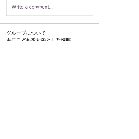
Write a comment...
グループについて
主にこどもを対象とした情報
メンバー
staff3499
フォロー
staff3499
小山市民農園
フォロー
小山市民農園
環境フェスティバル実行委員会
フォロー
東久留米自然ふれあいボランティア（H.Shimo）
フォロー
門前商友会
フォロー
すべてのメンバーを表示（15名）