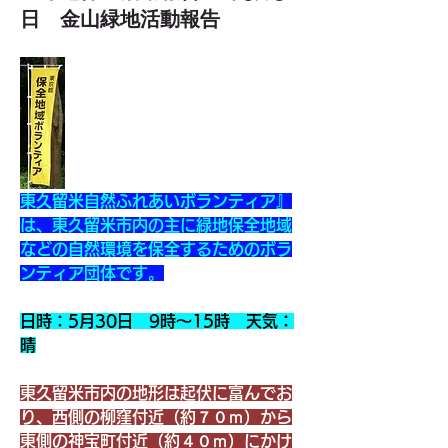
日 金山緑地活動報告
東久留米自然ふれあいボランティア』
は、東久留米市内の主に緑地保全地域
などの自然環境を保全するためのボラ
ンティア団体です。
日時：5月30日　9時～15時　天気：
晴
東久留米市内の地形は起伏に富んでお
り、西側の柳窪付近（約７０ｍ）から
東側の神宝町付近（約４０ｍ）にかけ