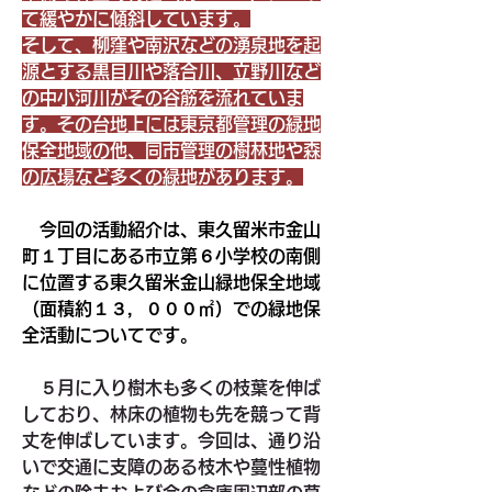
て緩やかに傾斜しています。
そして、柳窪や南沢などの湧泉地を起
源とする黒目川や落合川、立野川など
の中小河川がその谷筋を流れていま
す。その台地上には東京都管理の緑地
保全地域の他、同市管理の樹林地や森
の広場など多くの緑地があります。
　今回の活動紹介は、東久留米市金山
町１丁目にある市立第６小学校の南側
に位置する東久留米金山緑地保全地域
（面積約１３，０００㎡）での緑地保
全活動についてです。
　５月に入り樹木も多くの枝葉を伸ば
しており、林床の植物も先を競って背
丈を伸ばしています。今回は、通り沿
いで交通に支障のある枝木や蔓性植物