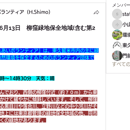
メンバ
ンティア（H.Shimo）
st
staff34
小
6月13日 柳窪緑地保全地域(含む第2
小山市
れあいボランティア』は、東久留米市内の主に緑
門
自然環境を保全するためのボランティア団体で
すべての
9時～14時30分　天気：晴
んでおり、西側の柳窪付近（約７０ｍ）から東
かけて緩やかに傾斜しています。そして、柳窪
る黒目川や落合川、立野川などの中小河川がそ
地上には東京都管理の緑地保全地域の他、同市
くの緑地があります。