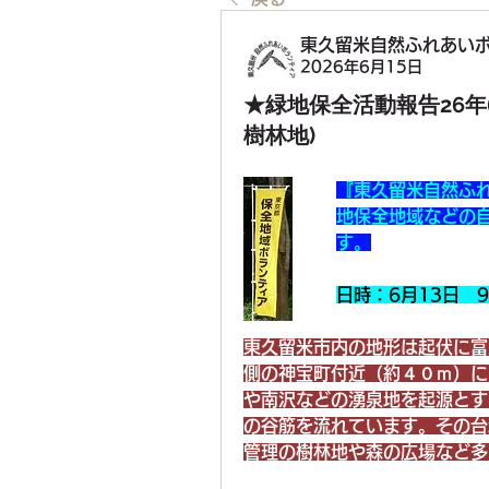
東久留米自然ふれあいボラ
2026年6月15日
★緑地保全活動報告26年
樹林地)
『東久留米自然ふ
地保全地域などの
す。
日時：6月13日　
東久留米市内の地形は起伏に富
側の神宝町付近（約４０ｍ）に
や南沢などの湧泉地を起源とす
の谷筋を流れています。その台
管理の樹林地や森の広場など多