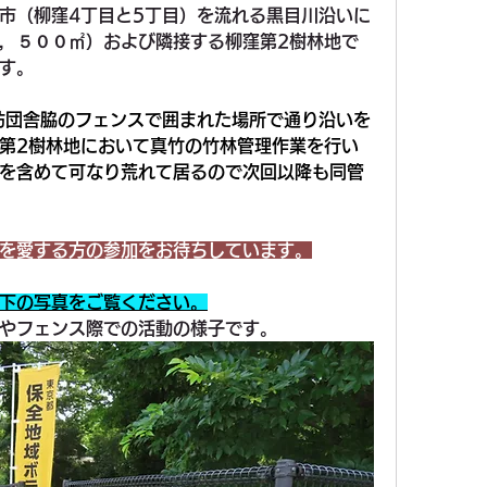
市（柳窪4丁目と5丁目）を流れる黒目川沿いに
，５００㎡）および隣接する柳窪第2樹林地で
す。
防団舎脇のフェンスで囲まれた場所で通り沿いを
第2樹林地において真竹の竹林管理作業を行い
を含めて可なり荒れて居るので次回以降も同管
を愛する方の参加をお待ちしています。
下の写真をご覧ください。
やフェンス際での活動の様子です。