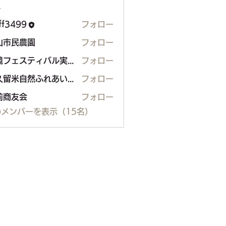
ー
aff3499
フォロー
99
山市民農園
フォロー
民農園
環境フェスティバル実行委員会
フォロー
東久留米自然ふれあいボランティア（H.Shimo）
フォロー
前商友会
フォロー
メンバーを表示（15名）