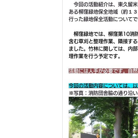
　今回の活動紹介は、東久留米
ある柳窪緑地保全地域（約１３
行った緑地保全活動についてで
　柳窪緑地では、柳窪第10消
含む草刈と整理作業、隣接する
ました。竹林に関しては、内部
理作業を行う予定です。
活動には人手が必要です。自然
今回の活動内容については、以
※写真：消防団舎脇の通り沿い