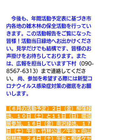
　今後も、年間活動予定表に基づき市
内各地の雑木林の保全活動を行ってい
きます。この活動報告をご覧になった
皆様！活動当日緑地へお出かけくださ
い。見学だけでも結構です、皆様のお
声掛けをお待ちしております。また
は、広報を担当しています下村（
090-
8567-6313）まで連絡してくださ
い。
尚、参加を希望する際には新型コ
ロナウイルス感染症対策の徹底をお願
いします。
〔６月の活動予定〕２日（金）柳窪緑
地、１０日（土）と１１日（日）環境
展参加、１６日（金）南沢緑地、１７
日（土）午前・竹林公園／午後・向山
樹林地、２４日（土）午前・柳窪ケヤ