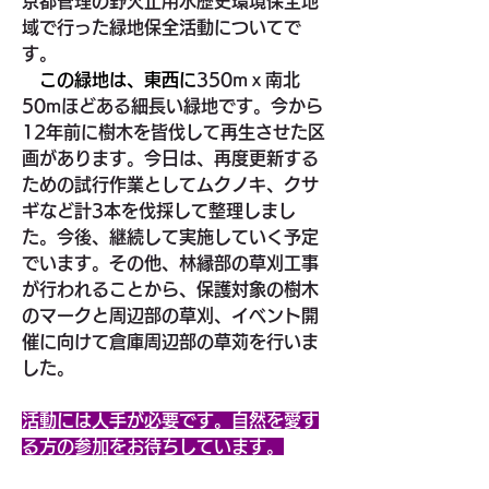
京都管理の野火止用水歴史環境保全地
域で行った緑地保全活動についてで
す。
　この緑地は、東西に
350mｘ南北
50mほどある細長い緑地です。今から
12年前に樹木を皆伐して再生させた区
画があります。今日は、再度更新する
ための試行作業としてムクノキ、クサ
ギなど計3本を伐採して整理しまし
た。今後、継続して実施していく予定
でいます。その他、林縁部の草刈工事
が行われることから、保護対象の樹木
のマークと周辺部の草刈、イベント開
催に向けて倉庫周辺部の草苅を行いま
した。
活動には人手が必要です。自然を愛す
る方の参加をお待ちしています。