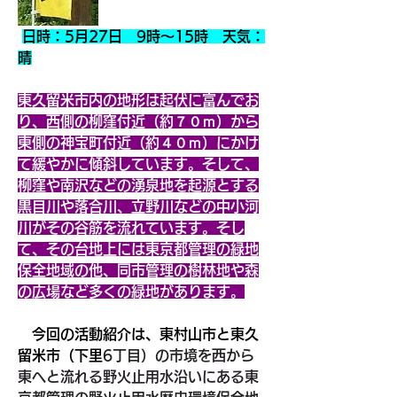
日時：5月27日　9時～15時　天気：
晴
東久留米市内の地形は起伏に富んでお
り、西側の柳窪付近（約７０ｍ）から
東側の神宝町付近（約４０ｍ）にかけ
て緩やかに傾斜しています。そして、
柳窪や南沢などの湧泉地を起源とする
黒目川や落合川、立野川などの中小河
川がその谷筋を流れています。そし
て、その台地上には東京都管理の緑地
保全地域の他、同市管理の樹林地や森
の広場など多くの緑地があります。
　今回の活動紹介は、東村山市と東久
留米市（下里
6丁目）の市境を西から
東へと流れる野火止用水沿いにある東