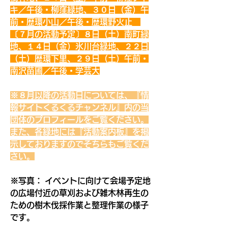
キ／午後・柳窪緑地、３０日（金）午
前・歴環小山／午後・歴環野火止　
※
〔７月の活動予定〕８日（土）南町緑
地、１４日（金）氷川台緑地、２２日
（土）歴環下里、２９日（土）午前・
南沢苗圃／午後・学芸大
※８月以降の活動日については、『情
報サイトくるくるチャンネル』内の当
団体のプロフィールをご覧ください。
また、各緑地には『活動案内板』を掲
示しておりますのでそちらもご覧くだ
さい。
※写真： イベントに向けて会場予定地
の広場付近の草刈および雑木林再生の
ための樹木伐採作業と整理作業の様子
です。