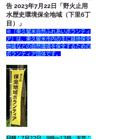
告 2023年7月22日「野火止用
水歴史環境保全地域（下里6丁
目）」
※『東久留米自然ふれあいボランティ
ア』は、東久留米市内の主に緑地保全
地域などの自然環境を保全するための
ボランティア団体です。
日時：
7月22日　9時～13時　天気：