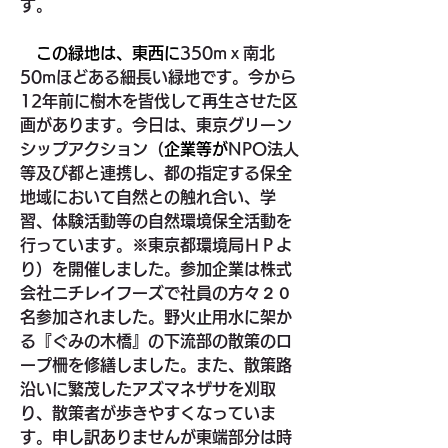
す。
　この緑地は、東西に
350mｘ南北
50mほどある細長い緑地です。今から
12年前に樹木を皆伐して再生させた区
画があります。今日は、東京グリーン
シップアクション（
企業等が
NPO法人
等及び都と連携し、都の指定する保全
地域において自然との触れ合い、学
習、体験活動等の自然環境保全活動を
行っています。※東京都環境局ＨＰよ
り）を開催しました。参加企業は株式
会社ニチレイフーズで社員の方々２０
名参加されました。野火止用水に架か
る『ぐみの木橋』の下流部の散策のロ
ープ柵を修繕しました。また、散策路
沿いに繁茂したアズマネザサを刈取
り、散策者が歩きやすくなっていま
す。申し訳ありませんが東端部分は時