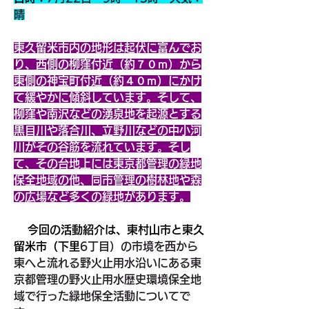
晴
東久留米市内の地形は起伏に富んでお
り、西側の柳窪付近（約７０ｍ）から
東側の神宝町付近（約４０ｍ）にかけ
て緩やかに傾斜しています。そして、
柳窪や南沢などの湧泉地を起源とする
黒目川や落合川、立野川などの中小河
川がその谷筋を流れています。そし
て、その台地上には東京都管理の緑地
保全地域の他、同市管理の樹林地や森
の広場など多くの緑地があります。
 　今回の活動紹介は、東村山市と東久
留米市（下里
6丁目）の市境を西から
東へと流れる野火止用水沿いにある東
京都管理の野火止用水歴史環境保全地
域で行った緑地保全活動についてで