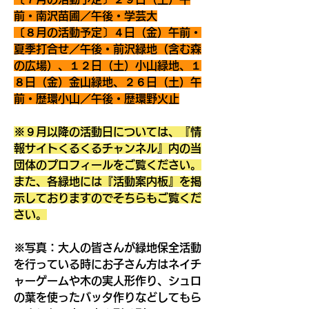
前・南沢苗圃／午後・学芸大
〔８月の活動予定〕４日（金）午前・
夏季打合せ／午後・前沢緑地（含む森
の広場）、１２日（土）小山緑地、１
８日（金）金山緑地、２６日（土）午
前・歴環小山／午後・歴環野火止
※９月以降の活動日については、『情
報サイトくるくるチャンネル』内の当
団体のプロフィールをご覧ください。
また、各緑地には『活動案内板』を掲
示しておりますのでそちらもご覧くだ
さい。
※写真：大人の皆さんが緑地保全活動
を行っている時にお子さん方はネイチ
ャーゲームや木の実人形作り、シュロ
の葉を使ったバッタ作りなどしてもら