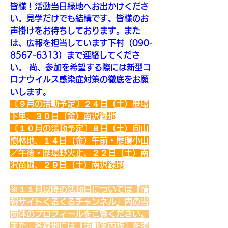
皆様！活動当日緑地へお出かけくださ
い。見学だけでも結構です、皆様のお
声掛けをお待ちしております。また
は、広報を担当しています下村（090-
8567-6313）まで連絡してくださ
い。 尚、参加を希望する際には新型コ
ロナウイルス感染症対策の徹底をお願
いします。
〔９月の活動予定〕２４日（土）歴環
下里、３０日（金）南沢緑地
〔１０月の活動予定〕８日（土）向山
樹林地、１４日（金）午前・歴環小山
／午後・歴環野火止、２２日（土）南
沢苗圃、２９日（土）南沢緑地
※１１月以降の活動日については『情
報サイトくるくるチャンネル』内の当
団体のプロフィールをご覧ください。
また、各緑地には『活動案内板』を掲