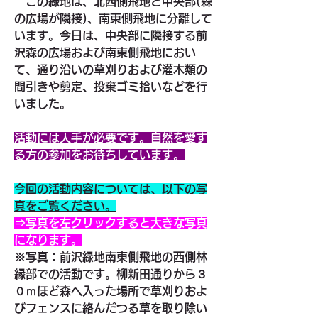
　この緑地は、北西側飛地と中央部(森
の広場が隣接)、南東側飛地に分離して
います。今日は、中央部に隣接する前
沢森の広場および南東側飛地におい
て、通り沿いの草刈りおよび灌木類の
間引きや剪定、投棄ゴミ拾いなどを行
いました。
活動には人手が必要です。自然を愛す
る方の参加をお待ちしています。
今回の活動内容については、以下の写
真をご覧ください。
⇒写真を左クリックすると大きな写真
になります。
※写真：前沢緑地南東側飛地の西側林
縁部での活動です。柳新田通りから３
０ｍほど森へ入った場所で草刈りおよ
びフェンスに絡んだつる草を取り除い