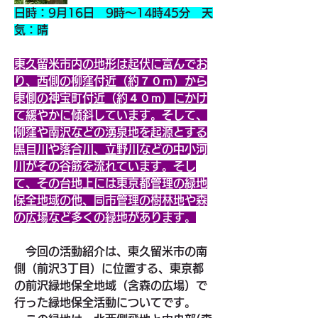
日時：9月16日　9時～14時45分　天
気：晴
東久留米市内の地形は起伏に富んでお
り、西側の柳窪付近（約７０ｍ）から
東側の神宝町付近（約４０ｍ）にかけ
て緩やかに傾斜しています。そして、
柳窪や南沢などの湧泉地を起源とする
黒目川や落合川、立野川などの中小河
川がその谷筋を流れています。そし
て、その台地上には東京都管理の緑地
保全地域の他、同市管理の樹林地や森
の広場など多くの緑地があります。
　今回の活動紹介は、東久留米市の南
側（前沢3丁目）に位置する、東京都
の前沢緑地保全地域（含森の広場）で
行った緑地保全活動についてです。