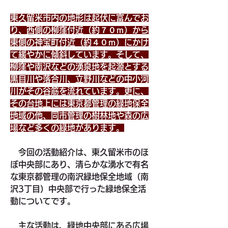
東久留米市内の地形は起伏に富んでお
り、西側の柳窪付近（約７０ｍ）から
東側の神宝町付近（約４０ｍ）にかけ
て緩やかに傾斜しています。そして、
柳窪や南沢などの湧泉地を起源とする
黒目川や落合川、立野川などの中小河
川がその谷筋を流れています。更に、
その台地上には東京都管理の緑地保全
地域の他、同市管理の樹林地や森の広
場など多くの緑地があります。
　今回の活動紹介は、東久留米市のほ
ぼ中央部にあり、清らかな湧水で有名
な東京都管理の南沢緑地保全地域（南
沢3丁目）中央部で行った緑地保全活
動についてです。　
　主な活動は、緑地中央部にある広場