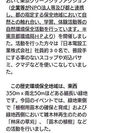
おいて東京グリーンシップアクション
（
企業等が
NPO法人等及び都と連携
し、都の指定する保全地域において自
然との触れ合い、学習、体験活動等の
自然環境保全活動を行っています。※
東京都環境局ＨＰより
）を開催しまし
た。活動を行った方々は『日本電設工
業株式会社』社員約３０名で、普段手
にする事のないスコップや刈込バサ
ミ、クマデなどを使いこなしていまし
た。
　この歴史環境保全地域は、東西
350mｘ南北50mほどある細長い緑地
です。今回のイベントでは、緑地東側
で「植樹用苗木の確保と育成」および
緑地西側において雑木林再生のための
「林床の草刈」、「苗木の植樹」など
の活動を行いました。