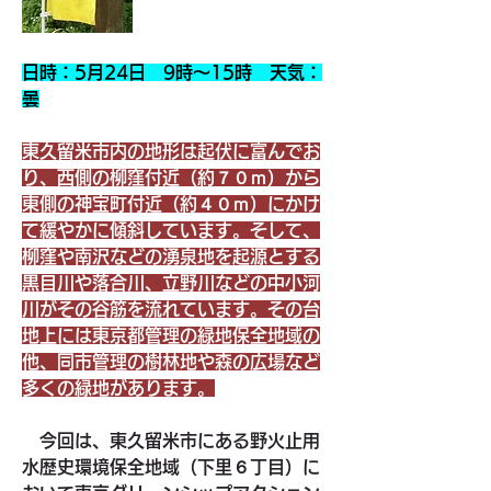
日時：5月24日　9時～15時　天気：
曇
東久留米市内の地形は起伏に富んでお
り、西側の柳窪付近（約７０ｍ）から
東側の神宝町付近（約４０ｍ）にかけ
て緩やかに傾斜しています。そして、
柳窪や南沢などの湧泉地を起源とする
黒目川や落合川、立野川などの中小河
川がその谷筋を流れています。その台
地上には東京都管理の緑地保全地域の
他、同市管理の樹林地や森の広場など
多くの緑地があります。
　今回は、東久留米市にある野火止用
水歴史環境保全地域（下里６丁目）に