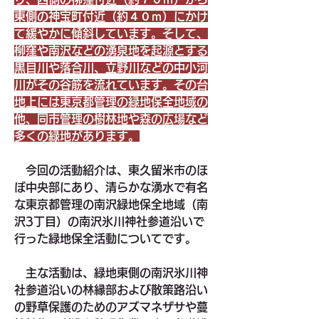
東側の神宝町付近（約４０ｍ）にかけ
て緩やかに傾斜しています。そして、
柳窪や南沢などの湧泉地を起源とする
黒目川や落合川、立野川などの中小河
川がその谷筋を流れています。その台
地上には東京都管理の緑地保全地域の
他、同市管理の樹林地や森の広場など
多くの緑地があります。
　今回の活動紹介は、東久留米市のほ
ぼ中央部にあり、清らかな湧水で有名
な東京都管理の南沢緑地保全地域（南
沢3丁目）の南沢氷川神社参道沿いで
行った緑地保全活動についてです。
　主な活動は、緑地東側の南沢氷川神
社参道沿いの林縁部および散策路沿い
の野草保護のためのアズマネザサや蔓