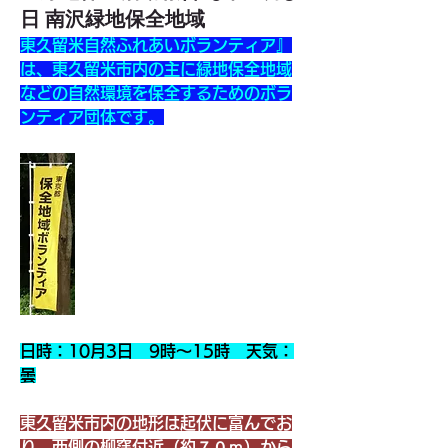
日 南沢緑地保全地域
東久留米自然ふれあいボランティア』
は、東久留米市内の主に緑地保全地域
などの自然環境を保全するためのボラ
ンティア団体です。
日時：10月3日　9時～15時　天気：
曇
東久留米市内の地形は起伏に富んでお
り、西側の柳窪付近（約７０ｍ）から