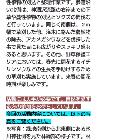
性植物の刈込と整理作業です。参道沿
い北側は、神酒沢流路の右岸までの下
草や蔓性植物の刈込とソクズの間伐な
ど行っています。同じく南側は、２m
幅で草刈した他、潅木に絡んだ蔓植物
の除去、アカメガシワなどを伐採した
事で見た目にも広がりやスッキリ感も
あると思います。その他、野草保護エ
リアにおいては、春先に開花するイチ
リンソウなどの生長を手助けするため
の草刈も実施しています。来春の開花
時期が楽しみです。
活動には人手が必要です。自然を愛す
る方の参加をお待ちしています。
今回の活動内容については、以下の写
真をご覧ください。
※写真：緑地南側から北東側にある氷
川神社側を見た林縁部の様子です。林