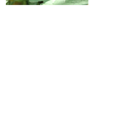
今後も、年間活動予定表に基づき市内
各所の雑木林で活動を行っていきま
す。この活動報告をご覧になった皆
様！活動当日緑地へお出かけくださ
い。見学だけでも結構です。皆様のお
声掛けをお待ちしております。また
は、広報を担当しています下村（０９
０－８５６７－６３１６）まで連絡し
てください。
〔９月の活動予定〕１４日（土）前沢
緑地（含む森の広場）、２０日（金）
歴環下里、２１日（土）午前・竹林公
園／午後・向山樹林地、２８日（土）
南沢緑地