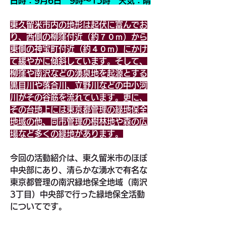
日時：9月6日　9時～15時　天気：晴
東久留米市内の地形は起伏に富んでお
り、西側の柳窪付近（約７０ｍ）から
東側の神宝町付近（約４０ｍ）にかけ
て緩やかに傾斜しています。そして、
柳窪や南沢などの湧泉地を起源とする
黒目川や落合川、立野川などの中小河
川がその谷筋を流れています。更に、
その台地上には東京都管理の緑地保全
地域の他、同市管理の樹林地や森の広
場など多くの緑地があります。
今回の活動紹介は、東久留米市のほぼ
中央部にあり、清らかな湧水で有名な
東京都管理の南沢緑地保全地域（南沢
3丁目）中央部で行った緑地保全活動
についてです。　