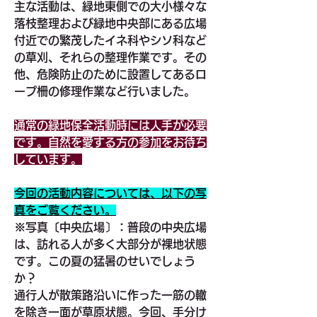
主な活動は、緑地東側での大小様々な
落枝整理および緑地中央部にある広場
付近での繁茂したイネ科やシソ科など
の草刈、それらの整理作業です。その
他、危険防止のために設置してあるロ
ープ柵の修理作業など行いました。
通常の緑地保全活動時には人手が必要
です。自然を愛する方の参加をお待ち
しています。
今回の活動内容については、以下の写
真をご覧ください。
※写真〔中央広場〕：普段の中央広場
は、訪れる人が多く大部分が裸地状態
です。この夏の猛暑のせいでしょう
か？
通行人が散策路沿いに作った一筋の轍
を除き一面が草原状態。今回、手分け