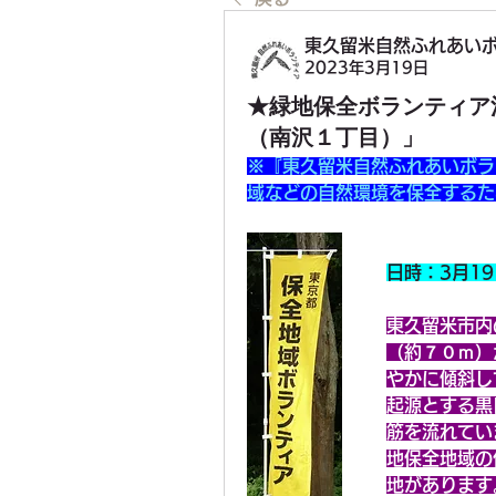
東久留米自然ふれあいボラ
2023年3月19日
★緑地保全ボランティア活
（南沢１丁目）」
※『東久留米自然ふれあいボラ
域などの自然環境を保全するた
日時：3月1
東久留米市内
（約７０ｍ）
やかに傾斜し
起源とする黒
筋を流れてい
地保全地域の
地があります