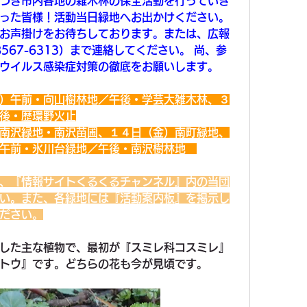
づき市内各地の雑木林の保全活動を行っていき
った皆様！活動当日緑地へお出かけください。
お声掛けをお待ちしております。または、広報
567-6313）まで連絡してください。 尚、参
ウイルス感染症対策の徹底をお願いします。
）午前・向山樹林地／午後・学芸大雑木林、３
後・歴環野火止
南沢緑地・南沢苗圃、１４日（金）南町緑地、
午前・氷川台緑地／午後・南沢樹林地　
※
、『情報サイトくるくるチャンネル』内の当団
い。また、各緑地には『活動案内板』を掲示し
ださい。
した主な植物で、最初が『スミレ科コスミレ』
トウ』です。どちらの花も今が見頃です。