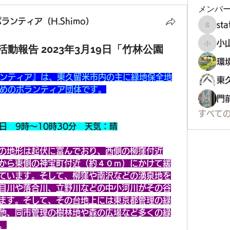
メンバ
ンティア（H.Shimo）
st
staff34
小
動報告 2023年3月19日「竹林公園
小山市
ンティア』は、東久留米市内の主に緑地保全地
めのボランティア団体です。
門
すべての
9日　9時～10時30分　天気：晴
の地形は起伏に富んでおり、西側の柳窪付近
から東側の神宝町付近（約４０ｍ）にかけて緩
ています。そして、柳窪や南沢などの湧泉地を
目川や落合川、立野川などの中小河川がその谷
ます。そして、その台地上には東京都管理の緑
他、同市管理の樹林地や森の広場など多くの緑
。