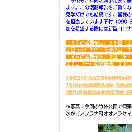
　今後も、年間活動予定表に基
ます。この活動報告をご覧にな
見学だけでも結構です、皆様の
を担当しています下村（090-8
加を希望する際には新型コロナ
〔３月の活動予定〕２５日（土
１日（土）午前・歴環小山／午
〔４月の活動予定〕８日（土）
２２日（土）南沢緑地、２９日
※５月以降の活動日については
体のプロフィールをご覧くださ
ておりますのでそちらもご覧く
※写真：今回の竹林公園で観察
次が『アブラナ科オオアラセイ