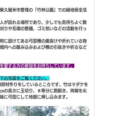
東久留米市管理の「竹林公園」での緑地保全活
人が訪れる場所であり、少しでも気持ちよく散
刈りや花壇の整備、ゴミ拾いなどの活動を行っ
用に設けてある弓型柵の歯抜けや折れている物
壇内への踏み込みおよび柵の引抜きや折るなど
を愛する方の参加をお待ちしています。
下の写真をご覧ください。
用部材作りをしているところです。竹はマダケを
㎝の長さに玉切り、８等分に割裂き、両端を尖
後に弓型にして地面に挿し込みます。