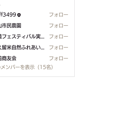
ー
aff3499
フォロー
99
山市民農園
フォロー
民農園
環境フェスティバル実行委員会
フォロー
東久留米自然ふれあいボランティア（H.Shimo）
フォロー
前商友会
フォロー
メンバーを表示（15名）