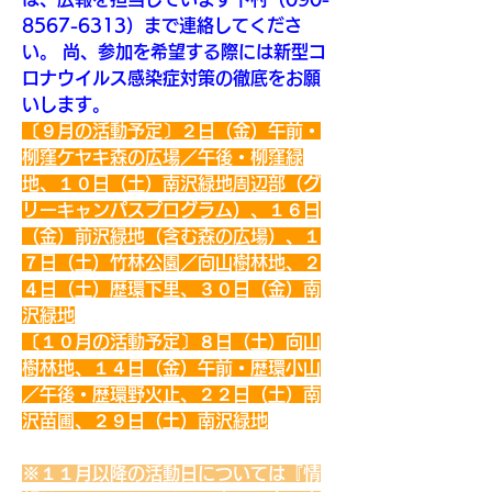
8567-6313）まで連絡してくださ
い。 尚、参加を希望する際には新型コ
ロナウイルス感染症対策の徹底をお願
いします。
〔９月の活動予定〕２日（金）午前・
柳窪ケヤキ森の広場／午後・柳窪緑
地、１０日（土）南沢緑地周辺部（グ
リーキャンパスプログラム）、１６日
（金）前沢緑地（含む森の広場）、１
７日（土）竹林公園／向山樹林地、２
４日（土）歴環下里、３０日（金）南
沢緑地
〔１０月の活動予定〕８日（土）向山
樹林地、１４日（金）午前・歴環小山
／午後・歴環野火止、２２日（土）南
沢苗圃、２９日（土）南沢緑地
※１１月以降の活動日については『情