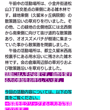
　午前中の活動場所は、小金井街道松
山3丁目交差点の東側にある雑木林で
す。緑地東側（久留米ヶ丘病院側）の
散策路沿いの草刈りを行いました。そ
の他、この緑地の北側地区には北西側
から南東側に向けて抜け道的な散策路
あり、オオスズメバチが樹液に集まっ
ていた事から散策路を閉鎖しました。
　午後の活動場所は、都立久留米西高
校裏手にある用水沿いに残された雑木
林です。会の倉庫周辺部の草刈りおよ
び散策路沿いを草刈りしました。
活動には人手が必要です。自然を愛す
る方の参加をお待ちしています。
今回の活動内容については、以下の写
真をご覧ください。
⇒写真を左クリックすると大きな写真
になります。