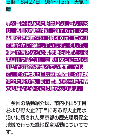
日時：8月27日　9時～15時　天気：
晴
東久留米市内の地形は起伏に富んでお
り、西側の柳窪付近（約７０ｍ）から
東側の神宝町付近（約４０ｍ）にかけ
て緩やかに傾斜しています。そして、
柳窪や南沢などの湧泉地を起源とする
黒目川や落合川、立野川などの中小河
川がその谷筋を流れています。そし
て、その台地上には東京都管理の緑地
保全地域の他、同市管理の樹林地や森
の広場など多くの緑地があります。
　今回の活動紹介は、市内小山5丁目
および野火止2丁目にある野火止用水
沿いに残された東京都の歴史環境保全
地域で行った緑地保全活動についてで
す。