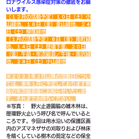
ロナウイルス感染症対策の徹底をお願
いします。
〔１２月の活動予定〕１０日（土）小
山緑地、１６日（金）金山緑地、２４
日（土）柳窪緑地
〔１月の活動予定〕６日（金）南町緑
地、１４日（土）歴環下里、２０日
（金）午前・年次総会／午後・南沢緑
地、２８日（土）小山緑地
※２０２３年２月以降の活動日につい
ては、来年１月に予定しております弊
会の年次総会後にお知らせいたしま
す。それまでお待ちください。
※写真：　野火止遊園脇の雑木林は、
歴環野火止いう呼び名で呼んでいると
ころです。今回は用水沿いの保護区画
内のアズマネザサの刈取りおよび林床
を暗くしている樹木の剪定などの保全