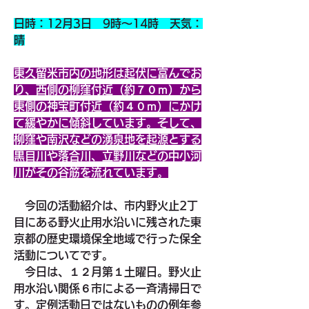
日時：12月3日　9時～14時　天気：
晴
東久留米市内の地形は起伏に富んでお
り、西側の柳窪付近（約７０ｍ）から
東側の神宝町付近（約４０ｍ）にかけ
て緩やかに傾斜しています。そして、
柳窪や南沢などの湧泉地を起源とする
黒目川や落合川、立野川などの中小河
川がその谷筋を流れています。
　今回の活動紹介は、市内野火止2丁
目にある野火止用水沿いに残された東
京都の歴史環境保全地域で行った保全
活動についてです。
　今日は、１２月第１土曜日。野火止
用水沿い関係６市による一斉清掃日で
す。定例活動日ではないものの例年参