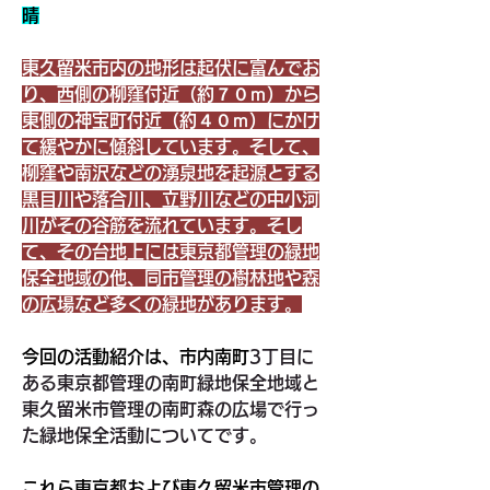
晴
東久留米市内の地形は起伏に富んでお
り、西側の柳窪付近（約７０ｍ）から
東側の神宝町付近（約４０ｍ）にかけ
て緩やかに傾斜しています。そして、
柳窪や南沢などの湧泉地を起源とする
黒目川や落合川、立野川などの中小河
川がその谷筋を流れています。そし
て、その台地上には東京都管理の緑地
保全地域の他、同市管理の樹林地や森
の広場など多くの緑地があります。
今回の活動紹介は、市内南町
3丁目に
ある東京都管理の南町緑地保全地域と
東久留米市管理の南町森の広場で行っ
た緑地保全活動についてです。
これら東京都および東久留米市管理の