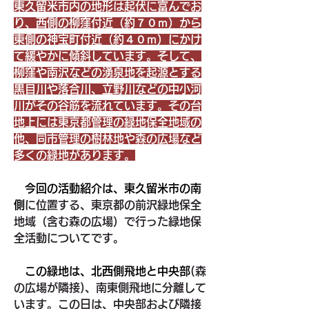
東久留米市内の地形は起伏に富んでお
り、西側の柳窪付近（約７０ｍ）から
東側の神宝町付近（約４０ｍ）にかけ
て緩やかに傾斜しています。そして、
柳窪や南沢などの湧泉地を起源とする
黒目川や落合川、立野川などの中小河
川がその谷筋を流れています。その台
地上には東京都管理の緑地保全地域の
他、同市管理の樹林地や森の広場など
多くの緑地があります。
　今回の活動紹介は、東久留米市の南
側
に位置する、東京都の前沢緑地保全
地域（含む森の広場）で行った緑地保
全活動についてです。
　この緑地は、北西側飛地と中央部
(森
の広場が隣接)、南東側飛地に分離して
います。この日は、中央部および隣接