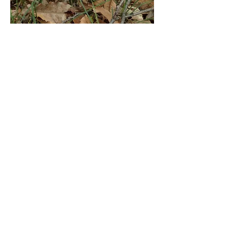
〔５月の活動予定〕２４日（土）歴環
下里、３１日（土）金山緑地