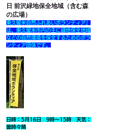
日 前沢緑地保全地域（含む森
の広場）
東久留米自然ふれあいボランティア』
は、東久留米市内の主に緑地保全地域
などの自然環境を保全するためのボラ
ンティア団体です。
日時：5月16日　9時～15時　天気：
曇時々晴