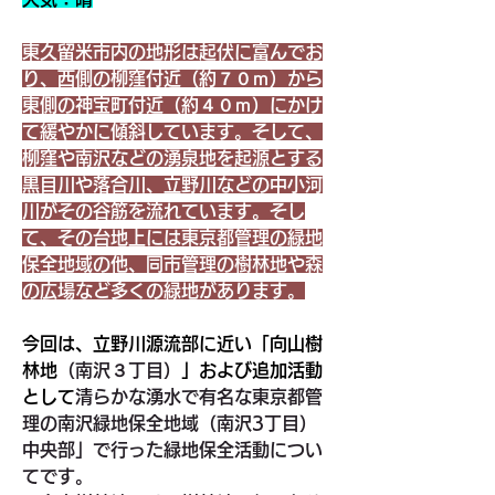
東久留米市内の地形は起伏に富んでお
り、西側の柳窪付近（約７０ｍ）から
東側の神宝町付近（約４０ｍ）にかけ
て緩やかに傾斜しています。そして、
柳窪や南沢などの湧泉地を起源とする
黒目川や落合川、立野川などの中小河
川がその谷筋を流れています。そし
て、その台地上には東京都管理の緑地
保全地域の他、同市管理の樹林地や森
の広場など多くの緑地があります。
今回は、立野川源流部に近い「向山樹
林地
（南沢３丁目）
」および追加活動
として
清らかな湧水で有名な東京都管
理の南沢緑地保全地域（南沢3丁目）
中央部」で行った緑地保全活動につい
てです。