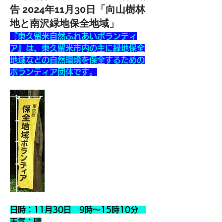
告 2024年11月30日「向山樹林
地と南沢緑地保全地域」
『東久留米自然ふれあいボランティ
ア』は、東久留米市内の主に緑地保全
地域などの自然環境を保全するための
ボランティア団体です。
日時：11月30日　9時～15時10分　
天気：晴