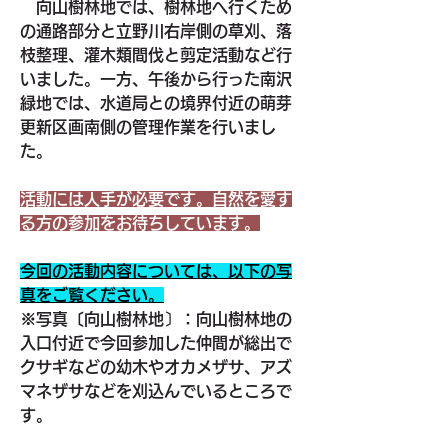
　向山樹林地では、樹林地へ行くため
の通路部分と立野川右岸側の草刈、落
枝整理、灌木類間伐と剪定活動など行
いました。一方、午後から行った南沢
緑地では、水道局との境界付近の萌芽
更新区画南側の管理作業を行いまし
た。
活動には人手が必要です。自然を愛す
る方の参加をお待ちしています。
今回の活動内容については、以下の写
真をご覧ください。
※写真〔向山樹林地〕：向山樹林地の
入口付近で今回参加した仲間が総出で
クサギなどの幼木やオカメザサ、アズ
マネザサなどを刈込んでいるところで
す。