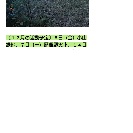
〔１２月の活動予定〕６日（金）小山
緑地、７日（土）歴環野火止、１４日
（土）金山緑地、２０日（金）柳窪緑
地、２８日（土）予備日
〔１月の活動予定〕１１日（土）南町
緑地、１７日（金）午前・年次総会／
午後・南沢緑地、２５日（土）歴環下
里、３１日（金）小山緑地
※来年２月以降の活動日については、
１月１７日実施予定の年次総会の後に
公開しますのでお待ちください。