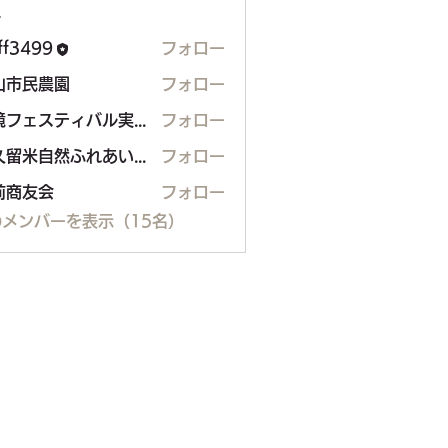
ー
aff3499
フォロー
99
山市民農園
フォロー
民農園
環境フェスティバル実行委員会
フォロー
東久留米自然ふれあいボランティア（H.Shimo）
フォロー
前商友会
フォロー
メンバーを表示（15名）