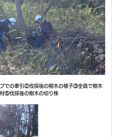
プでの牽引②伐採後の樹木の様子③全員で樹木
材⑤伐採後の樹木の切り株