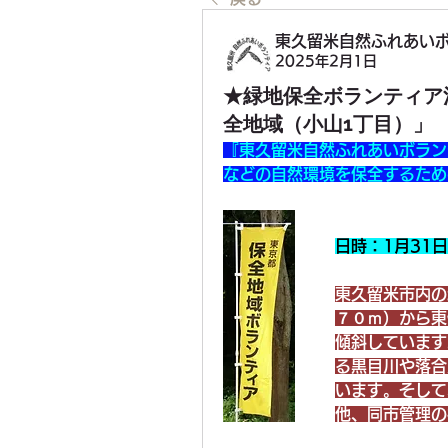
東久留米自然ふれあいボラ
2025年2月1日
★緑地保全ボランティア活
全地域（小山1丁目）」
『東久留米自然ふれあいボラン
などの自然環境を保全するため
日時：1月31
東久留米市内の
７０ｍ）から東
傾斜しています
る黒目川や落合
います。そして
他、同市管理の