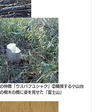
の仲間「ウスバフユシャク」②隣接する小山台
の樹木の間に姿を見せた「富士山」