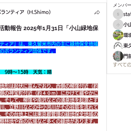
メンバ
ンティア（H.Shimo）
st
staff34
小
動報告 2025年1月31日「小山緑地保
小山市
ティア』は、東久留米市内の主に緑地保全地域
のボランティア団体です。
門
すべての
日　9時～15時　天気：晴
地形は起伏に富んでおり、西側の柳窪付近（約
側の神宝町付近（約４０ｍ）にかけて緩やかに
。そして、柳窪や南沢などの湧泉地を起源とす
川、立野川などの中小河川がその谷筋を流れて
、その台地上には東京都管理の緑地保全地域の
樹林地や森の広場など多くの緑地があります。