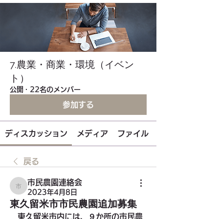
7.農業・商業・環境（イベン
ト）
公開
·
22名のメンバー
参加する
ディスカッション
メディア
ファイル
戻る
市民農園連絡会
市民農園連絡会
2023年4月8日
東久留米市市民農園追加募集
　東久留米市内には、９か所の市民農