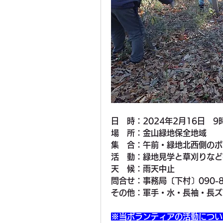
日　時：2024年2月16日　9
場　所：金山緑地保全地域
集　合：午前・緑地北西側のボ
活　動：緑地見学と草刈りなど
天　候：雨天中止
問合せ：事務局〔下村〕090-85
その他：軍手・水・長袖・長ズ
※当ボランティアの活動につい