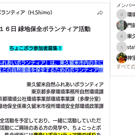
メンバ
ンティア（H.Shimo）
環境フ
門
１６日 緑地保全ボランティア活動
東
東久留
st
ちょこボラ参加者募集！
staff34
神
ふれあいボランティア』は、東久留米市内の主に
すべての
などの自然環境を保全するためのボランティア団
東久留米自然ふれあいボランティア
東京都多摩環境事務所自然環境課
京都環境公社環境事業部環境事業課（多摩分室）
緑地保全係東久留米市役所環境安全部環境政策課
全活動を予定しており、一緒に活動していただ
活動にご興味のある方の見学や、ちょこっとボ