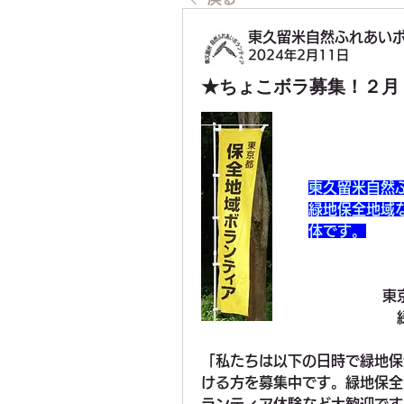
東久留米自然ふれあいボラ
2024年2月11日
★ちょこボラ募集！２月
東久留米自然
緑地保全地域
体です。
東
「私たちは以下の日時で緑地保
ける方を募集中です。緑地保全