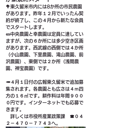
🥦東久留米市内には8か所の市民農園
があります。昨年１２月でいったん契
約が終了し、この４月から新たな会員
でスタートします。
🥒中央農園と幸農園は定員に達してい
ますが、次の６か所には多少空き区画
があります。西武線の西側では４か所
（小山農園、下里農園、滝山農園、前
沢農園）、東側では２か所（浅間農
園、神宝農園）です。
🥕４月１日付の広報東久留米で追加募
集されます。各農園とも広さは４ｍ四
方の１６㎡です。耕作料は年間９００
０円です。インターネットでも応募で
きます。
　詳しくは市役所産業政策課　☎０４
２－４７０－７７４３へ。