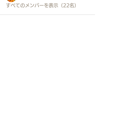
すべてのメンバーを表示（22名）
東久留米市コミュニティサイト
運営
委員会
事務局
〒203-0033
東久留米市滝山4-1-10
西部地域センター内