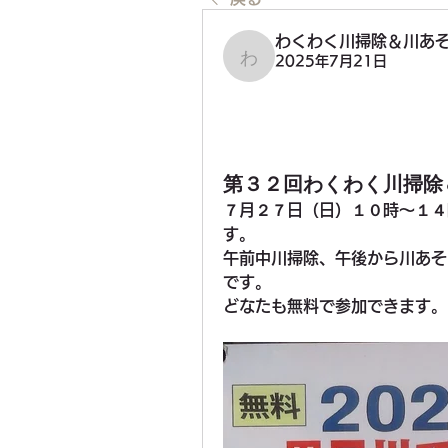
わくわく川掃除＆川あ
2025年7月21日
わくわく川掃除＆川あそ
第３２回わくわく川掃除
７月２７日（日）１０時～１４
す。
午前中川掃除、午後から川あそ
です。
どなたも無料で参加できます。