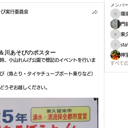
メンバ
そび実行委員会
環境フ
び実行委員会
門
東
東久留
st
staff34
＆川あそびのポスター
神
時、小山れんげ公園で標記のイベントを行いま
すべての
び（魚とり・タイヤチューブボート乗りなど）
どうぞお越しください。