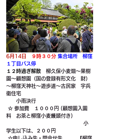
6月14日　
９時３０分
集合場所　柳窪
１丁目バス停
１２時過ぎ解散
柳久保小麦畑～果樹
園～顧想園（国の登録有形文化　財）
～柳窪天神社～遊歩道～古民家　宇兵
衛住宅　
　　小雨決行 
 ☆ 参加費　１０００円 (顧想園入園
料　お茶と柳窪小麦饅頭付き)　
小
学生以下は、２００円  
 ☆申し込み先・問合せ先　
　　【柳窪