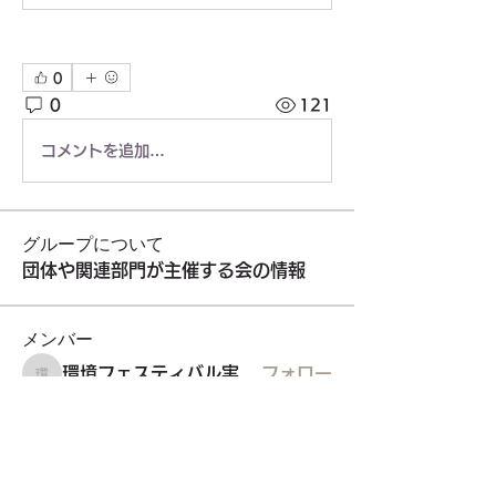
0
0
121
コメントを追加…
グループについて
団体や関連部門が主催する会の情報
メンバー
環境フェスティバル実行委員会
フォロー
環境フェスティバル実行委員会
門前商友会
フォロー
東久留米福島県人会
フォロー
東久留米福島県人会
staff3499
フォロー