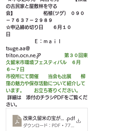
の古民家と屋敷林を守る
会】　　　　　　柘植(ツゲ)   ０９０
－７６３７－２９８９
☆申込締め切り日　　６月１０
日　　　　　　　　　　　　　　　　
　Ｅ：ｍａｉｌ　　
tsuge.aa＠
triton.ocn.ne.jP　
第３０回東
久留米市環境フェスティバル　６月　
６～７日　
市役所にて開催　　当会も出展　　柳
窪の魅力や保存活動について紹介して
います。　　お立ち寄りください。
 詳細は　添付のチラシPDFをご覧くだ
さい。
改東久留米の宝が消えていく 表 裏
.pdf
ダウンロード：PDF • 777KB