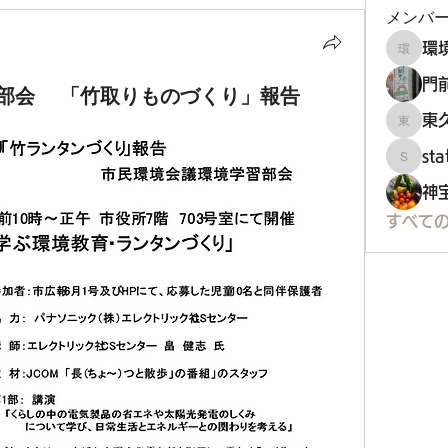
メンバ
環境フ
門
習部会 「竹取りものづくり」報告
東
東久留
st
staff34
神
すべての