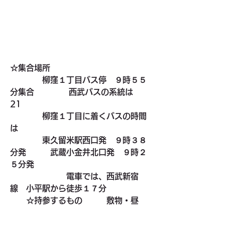
☆集合場所
　　　　柳窪１丁目バス停　９時５５
分集合　　　　 西武バスの系統は　
21
　　　　柳窪１丁目に着くバスの時間
は
　　　　東久留米駅西口発　９時３８
分発　　　武蔵小金井北口発　９時２
５分発　　　
　　　　　　　電車では、西武新宿
線　小平駅から徒歩１７分
　　☆持参するもの　　　敷物・昼
食・飲み物　　(豚汁の器や箸はこちら
で用意します)