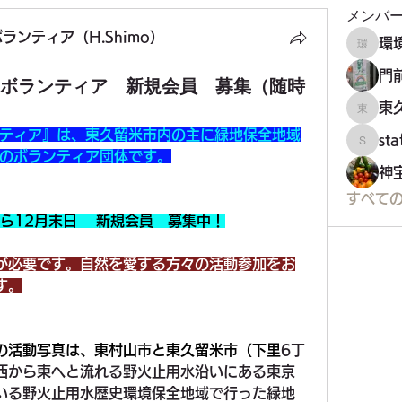
メンバ
ンティア（H.Shimo）
環境フ
門
いボランティア 新規会員 募集（随時
東
東久留
ティア』は、東久留米市内の主に緑地保全地域
st
staff34
のボランティア団体です。
神
すべての
から12月末日　 新規会員　募集中！
が必要です。自然を愛する方々の活動参加をお
す。
の活動写真は、東村山市と東久留米市（下里
6丁
西から東へと流れる野火止用水沿いにある東京
いる野火止用水歴史環境保全地域で行った緑地