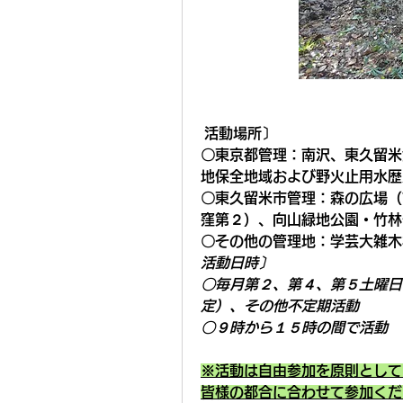
活動場所〕
〇東京都管理：
南沢、東久留米
地保全地域および野火止用水歴
〇東久留米市管理：
森の広場（
窪第２）、向山緑地公園・竹林
〇その他の管理地：
学芸大雑木
活動日時〕
〇毎月第２、第４、第５土曜日
定）、その他不定期活動
〇９時から１５時の間で活動
※活動は自由参加を原則として
皆様の都合に合わせて参加くだ