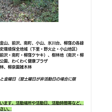
金山、前沢、南町、小山、氷川台、柳窪の各緑
史環境保全地域（下里・野火止・小山地区）
前沢・南町・柳窪ケヤキ）、樹林地（南沢・柳
公園、わくわく健康プラザ
林、柳泉園雑木林
と金曜日（翌土曜日が非活動日の場合に限
います。活動場所や活動日、活動時間帯など、
さい。