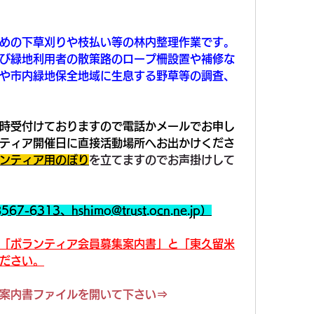
めの下草刈りや枝払い等の林内整理作業です。
び緑地利用者の散策路のロープ柵設置や補修な
や市内緑地保全地域に生息する野草等の調査、
時受付けておりますので電話かメールでお申し
ティア開催日に直接活動場所へお出かけくださ
ンティア用のぼり
を立てますのでお声掛けして
-6313、hshimo@trust.ocn.ne.jp
）
「ボランティア会員募集案内書」と「東久留米
ださい。
案内書ファイルを開いて下さい⇒