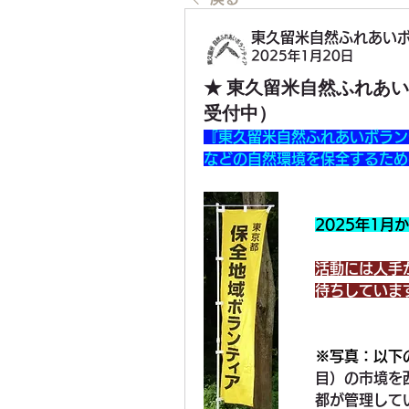
東久留米自然ふれあいボラ
2025年1月20日
★ 東久留米自然ふれあ
受付中）
『東久留米自然ふれあいボラン
などの自然環境を保全するため
2025年1月
活動には人手
待ちしていま
※写真：以下
目）の市境を
都が管理して