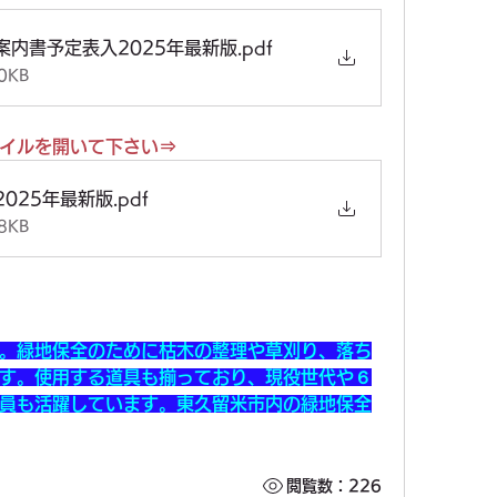
案内書予定表入2025年最新版
.pdf
0KB
イルを開いて下さい⇒
025年最新版
.pdf
8KB
。緑地保全のために枯木の整理や草刈り、落ち
す。使用する道具も揃っており、現役世代や６
員も活躍しています。東久留米市内の緑地保全
閲覧数：226