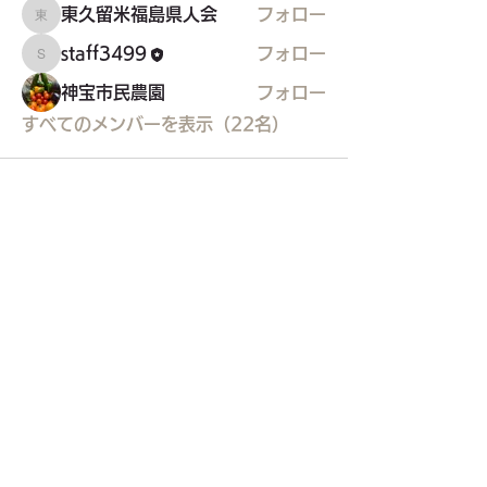
東久留米福島県人会
フォロー
東久留米福島県人会
staff3499
フォロー
staff3499
神宝市民農園
フォロー
すべてのメンバーを表示（22名）
東久留米市コミュニティサイト
運営
委員会
事務局
〒203-0033
東久留米市滝山4-1-10
西部地域センター内