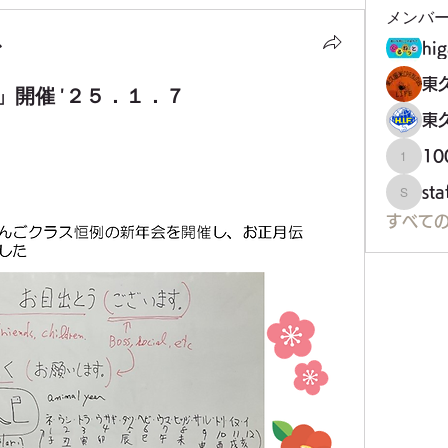
メンバ
ス
hig
東
開催 ′２５．１．７
東
1
100万
st
staff34
すべて