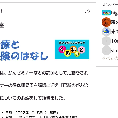
メンバ
t
hig
東
座
東
1
100万
st
staff34
すべて
は、がんセミナーなどの講師として活動をされ
ナーの得丸靖晃氏を講師に迎え「最新のがん治
についてのお話をして頂きました。