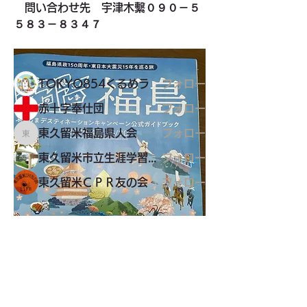
グループについて
　問い合わせ先　宇津木繫０９０－５
その他のカテゴリーページ
５８３－８３４７
メンバー
TOKYO854くるめラ
フォロー
赤十字奉仕団
フォロー
東久留米福島県人会
フォロー
東久留米福島県人会
東久留米市立生涯学習センター
フォロー
東久留米ＣＰＲ友の会
フォロー
すべてのメンバーを表示（9名）
東久留米市コミュニティサイト
運営
委員会