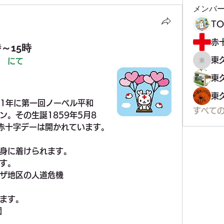
メンバ
T
赤
時～15時
東
　にて
東久留
東
01年に第一回ノーベル平和
すべて
。その生誕1859年5月8
赤十字デーは開かれています。
身に着けられます。
す。
ザ地区の人道危機
ます。
団