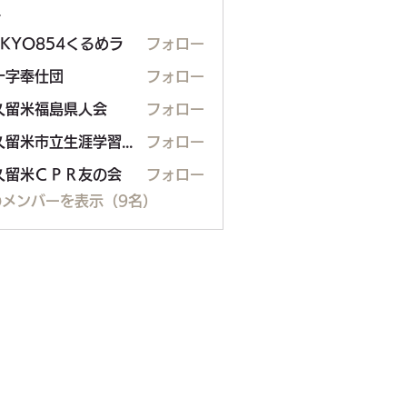
ー
OKYO854くるめラ
フォロー
十字奉仕団
フォロー
久留米福島県人会
フォロー
米福島県人会
東久留米市立生涯学習センター
フォロー
久留米ＣＰＲ友の会
フォロー
のメンバーを表示（9名）