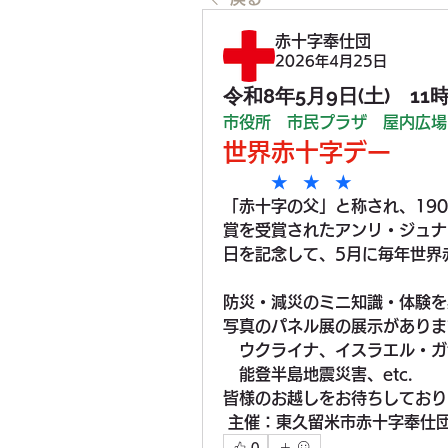
赤十字奉仕団
2026年4月25日
令和8年5月9日(土) 11
市役所　市民プラザ　屋内広場
世界赤十字デー
　★　★　★
「赤十字の父」と称され、19
賞を受賞されたアンリ・ジュナン
日を記念して、5月に毎年世界
防災・減災のミニ知識・体験を
写真のパネル展の展示がありま
　ウクライナ、イスラエル・ガ
　能登半島地震災害、etc.
皆様のお越しをお待ちしており
 主催：東久留米市赤十字奉仕
0