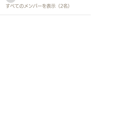
staff3499
すべてのメンバーを表示（2名）
東久留米市コミュニティサイト
運営
委員会
事務局
〒203-0033
東久留米市滝山4-1-10
西部地域センター内