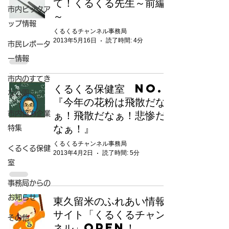
て！くるくる先生～前編
市内ピックア
～
ップ情報
くるくるチャンネル事務局
2013年5月16日
読了時間: 4分
市民レポータ
ー情報
市内のすてき
くるくる保健室 No.4
な公園
『今年の花粉は飛散だな
ぁ！飛散だなぁ！悲惨だ
市内協力企業
なぁ！』
特集
くるくるチャンネル事務局
くるくる保健
2013年4月2日
読了時間: 5分
室
事務局からの
お知らせ
東久留米のふれあい情報
サイト「くるくるチャン
その他
ネル」Open！