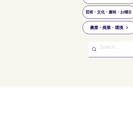
芸術・文化・趣味・お稽古
農業・商業・環境
東久留米市コミュニティサイト
運営委
事務局
〒203-0033
東久留米市滝山4-1-10
西部地域センター内