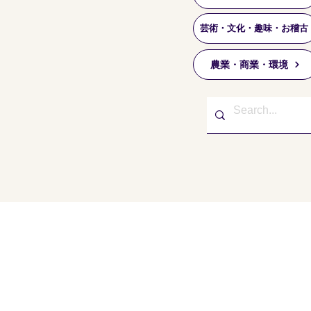
芸術・文化・趣味・お稽古
農業・商業・環境
東久留米市コミュニティサイト
運営委
事務局
〒203-0033
東久留米市滝山4-1-10
西部地域センター内