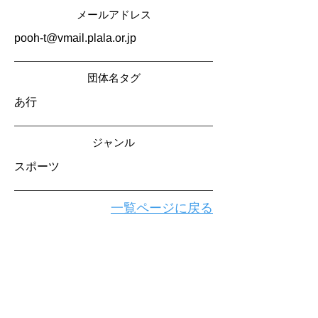
メールアドレス
pooh-t@vmail.plala.or.jp
​団体名タグ
あ行
​ジャンル
スポーツ
一覧ページに戻る