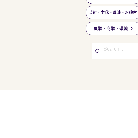
芸術・文化・趣味・お稽古
農業・商業・環境
東久留米市コミュニティサイト
運営委
事務局
〒203-0033
東久留米市滝山4-1-10
西部地域センター内