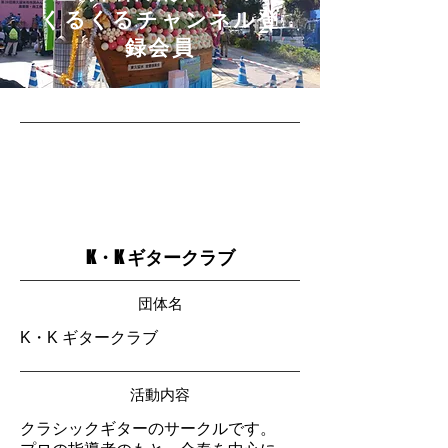
​くるくるチャンネル登
録会員
K・K ギタークラブ
団体名
K・K ギタークラブ
活動内容
クラシックギターのサークルです。