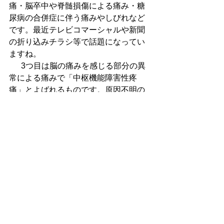
痛・脳卒中や脊髄損傷による痛み・糖
尿病の合併症に伴う痛みやしびれなど
です。最近テレビコマーシャルや新聞
の折り込みチラシ等で話題になってい
ますね。 　
  　3つ目は脳の痛みを感じる部分の異
常による痛みで「中枢機能障害性疼
痛」とよばれるものです。原因不明の
腰痛(85％は原因がはっきりしない非特
異的腰痛です)、うつ病からの痛み、線
維筋痛症などで脳の痛みを抑制するオ
ピオイド系という神経システムが強い
ストレスなどが原因でβエンドルフィン
等の鎮痛物質が出ない、心因性疼痛と
も呼ばれています。
  　これらの3タイプの痛みが互いに影
響しあってい複雑に絡み合って、なか
なか痛みの呪縛から解放されにくい人
が増えているように感じております。