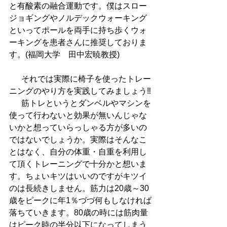
と有酸素の融合運動です。僕はスロー
ジョギングやノルデックウォーキング
といってポールを両手に持ち歩くウォ
ーキングを患者さんに推奨しておりま
す。(福岡大学　田中宏暁教授)
  　それでは実際に椅子を使ったトレー
ニングのやり方を実践してみましょう‼
  　筋トレというとダンベルやマシンを
使って行わないと効果が無いんじゃな
いかと想っていらっしゃる方が多いの
ではないでしょうか。実際はそんなこ
とはなく、自分の体重・自重を利用し
て頂くトレーニングで十分かと想いま
す。ちょいキツはいいのですがキツイ
のは長続きしません。筋力は20歳～30
歳をピークに年1％づづ何もしなければ
落ちていきます。80歳の時には筋肉量
はピーク時の半分以下になってしまう