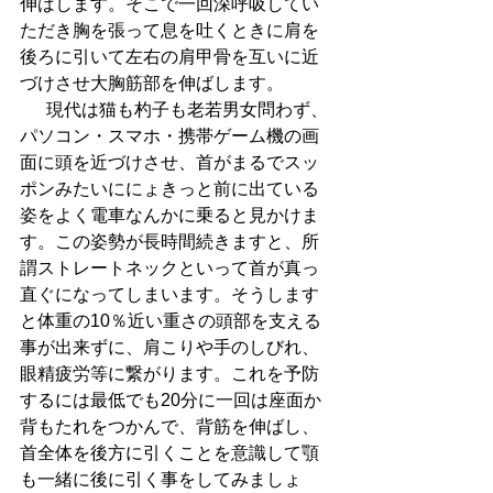
伸ばします。そこで一回深呼吸してい
ただき胸を張って息を吐くときに肩を
後ろに引いて左右の肩甲骨を互いに近
づけさせ大胸筋部を伸ばします。
  　現代は猫も杓子も老若男女問わず、
パソコン・スマホ・携帯ゲーム機の画
面に頭を近づけさせ、首がまるでスッ
ポンみたいににょきっと前に出ている
姿をよく電車なんかに乗ると見かけま
す。この姿勢が長時間続きますと、所
謂ストレートネックといって首が真っ
直ぐになってしまいます。そうします
と体重の10％近い重さの頭部を支える
事が出来ずに、肩こりや手のしびれ、
眼精疲労等に繋がります。これを予防
するには最低でも20分に一回は座面か
背もたれをつかんで、背筋を伸ばし、
首全体を後方に引くことを意識して顎
も一緒に後に引く事をしてみましょ