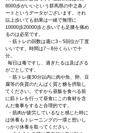
8000歩がいいという群馬県の中之条ノ
ートというデータがございます。それ
以上歩いても効果は一緒で無理に
10000歩20000歩と歩いても足腰を痛め
るのは必至です。
  ・筋トレの回数は週に3～5回位が丁度
いいです。時間は7～8分くらいで十
分。
  毎日は毒ですし、過ぎたるは及ばざる
がごとしです。
  ・筋トレ後30分以内に肉や魚、卵、豆
腐等の良質のたんぱく質と糖を摂取し
てください。ですから昼飯を食べる前
に筋トレを行って昼食にこの食材を含
んだ食事をすると合理的です。
  ・筋肉が疲労しているなと感じた時に
は休養もトレーニングの一環と想いし
っかり休養を取ってください。