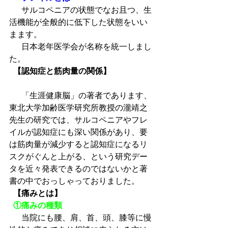
  　サルコペニアの状態でなお且つ、生
活機能が全般的に低下した状態をいい
まます。
  　日本老年医学会が名称を統一しまし
た。　　
 【認知症と筋肉量の関係】
  　「生涯健康脳」の著者であります、
東北大学加齢医学研究所教授の瀧靖之
先生の研究では、サルコペニアやフレ
イルが認知症にも深い関係があり、要
は筋肉量が減少すると認知症になるリ
スクがぐんと上がる、という研究デー
タを近々発表できるのではないかと著
書の中でおっしゃっておりました。
 【痛みとは】
 ①痛みの種類
  　当院にも腰、肩、首、頭、膝等に慢