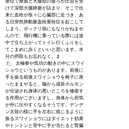
座位で座面と大腿部の後ろが圧迫を受
けて深部大腿静脈が詰まり、そこで出
来た血栓が徐々に心臓部に近づき、あ
る日突然肺動脈血栓塞栓症を起こして
しまう。ポックリ病にもなりかねませ
んので、飛行機に乗っている際には途
中で立ち上がってトイレ行くふりをし
てこまめに歩くといいと思います。水
分の摂取もお忘れなく。ま   
 た、太極拳や気功の動きの中にスワイ
ショウというものがあります。前後に
手を振る前後スワイショウを椅子に座
ったままやると、脳から成長ホルモン
が分泌され身体の悪いところを修復す
る作用がございますし、身体から邪気
が外に出やすくなるそうです。デンデ
ン太鼓の様に手を左右に捻じるように
振るスワイショウにはダイエット効果
やトントンと背中に手が当たると腎臓