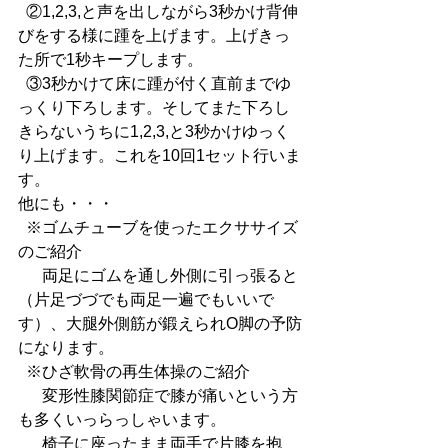
  ②1,2,3,と声を出しながら3秒かけ背伸
びをする様に踵を上げます。上げきっ
た所で1秒キープします。
  ③3秒かけて床に踵が付く直前までゆ
っくり下ろします。そしてまた下ろし
きらないうちに1,2,3,と3秒かけゆっく
り上げます。これを10回1セット行いま
す。
他にも・・・
  ※ゴムチューブを使ったエクササイズ
のご紹介 
  　両足にゴムを通し外側に引っ張ると
（片足づづでも両足一遍でもいいで
す）、大腿外側筋が鍛えられO脚の予防
になります。
  ※ひざ軟骨の再生体操のご紹介
  　変形性膝関節症で膝が痛いという方
も多くいっらっしゃいます。
  　椅子に座ったまま両手で片膝を抱