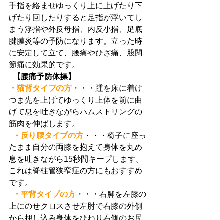
手指を絡ませゆっくり上に上げたり下
げたり回したりすると足指が浮いてし
まう浮指や外反母指、内反小指、足底
腱膜炎等の予防になります。立った時
に安定して立て、腰痛やひざ痛、股関
節痛に効果的です。
 【腰痛予防体操】
・猫背タイプの方
・・・踵を床に着け
つま先を上げてゆっくり上体を前に曲
げて息を吐きながらハムストリングの
筋肉を伸ばします。
 ・反り腰タイプの方
・・・椅子に座っ
たまま自分の両膝を抱えて身体を丸め
息を吐きながら15秒間キープします。
これは脊柱管狭窄症の方にもおすすめ
です。
 ・平背タイプの方
・・・右脚を左膝の
上にのせクロスさせ左肘で右膝の外側
から押し込み身体をひねり右側のお尻