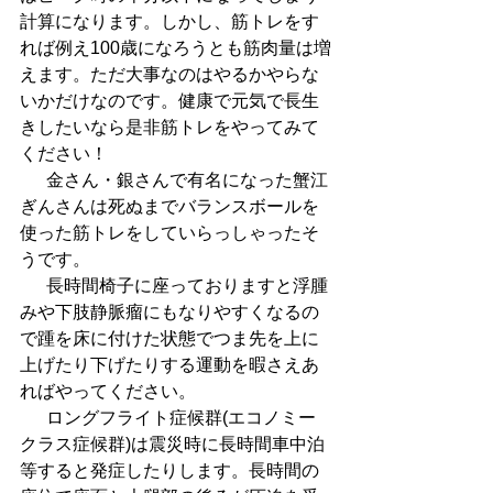
計算になります。しかし、筋トレをす
れば例え100歳になろうとも筋肉量は増
えます。ただ大事なのはやるかやらな
いかだけなのです。健康で元気で長生
きしたいなら是非筋トレをやってみて
ください！
  　金さん・銀さんで有名になった蟹江
ぎんさんは死ぬまでバランスボールを
使った筋トレをしていらっしゃったそ
うです。
  　長時間椅子に座っておりますと浮腫
みや下肢静脈瘤にもなりやすくなるの
で
踵を床に付けた状態でつま先を上に
上げたり下げたりする運動
を暇さえあ
ればやってください。
  　ロングフライト症候群(エコノミー
クラス症候群)は震災時に長時間車中泊
等すると発症したりします。長時間の