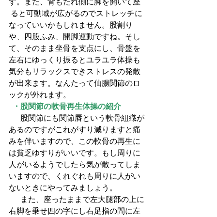
す。また、背もたれ側に脚を開いて座
 ると可動域が広がるのでストレッチに
なっていいかもしれません。股割り
や、四股ふみ、開脚運動ですね。そし
て、そのまま坐骨を支点にし、骨盤を
左右にゆっくり振るとユラユラ体操も
気分もリラックスできストレスの発散
が出来ます。なんたって仙腸関節のロ
ックが外れます。 
 ・股関節の軟骨再生体操の紹介
  　股関節にも関節唇という軟骨組織が
あるのですがこれがすり減りますと痛
みを伴いますので、この軟骨の再生に
は貧乏ゆすりがいいです。もし周りに
人がいるようでしたら気が散ってしま
いますので、くれぐれも周りに人がい
ないときにやってみましょう。
  　また、座ったままで左大腿部の上に
右脚を乗せ四の字にし右足指の間に左