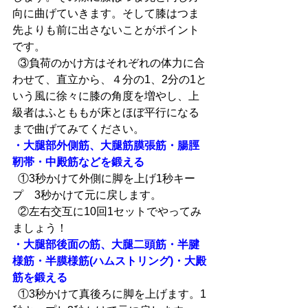
向に曲げていきます。そして膝はつま
先よりも前に出さないことがポイント
です。
  ③負荷のかけ方はそれぞれの体力に合
わせて、直立から、４分の1、2分の1と
いう風に徐々に膝の角度を増やし、上
級者はふとももが床とほぼ平行になる
まで曲げてみてください。
・大腿部外側筋、大腿筋膜張筋・腸脛
靭帯・中殿筋などを鍛える
  ①3秒かけて外側に脚を上げ1秒キー
プ　3秒かけて元に戻します。
  ②左右交互に10回1セットでやってみ
ましょう！
・大腿部後面の筋、大腿二頭筋・半腱
様筋・半膜様筋(ハムストリング)・大殿
筋を鍛える
  ①3秒かけて真後ろに脚を上げます。1