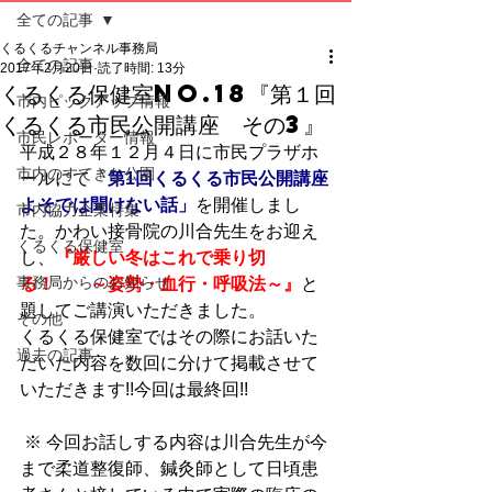
全ての記事
くるくるチャンネル事務局
全ての記事
2017年2月20日
読了時間: 13分
くるくる保健室No.18『第１回
市内ピックアップ情報
くるくる市民公開講座 その3』
市民レポーター情報
平成２８年１２月４日に市民プラザホ
市内のすてきな公園
ールにて
「
第1回くるくる市民公開講座
よそでは聞けない話」
を開催しまし
市内協力企業特集
た。かわい接骨院の川合先生をお迎え
くるくる保健室
し、
『厳しい冬はこれで乗り切
事務局からのお知らせ
る！　　～姿勢・血行・呼吸法～』
と
題してご講演いただきました。
その他
くるくる保健室ではその際にお話いた
過去の記事
だいた内容を数回に分けて掲載させて
いただきます!!今回は最終回!!
 ※ 今回お話しする内容は川合先生が今
まで柔道整復師、鍼灸師として日頃患