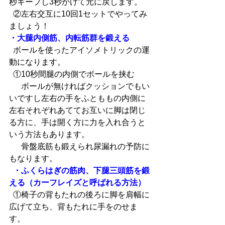
秒キープし3秒かけて元に戻します。
  ②左右交互に10回1セットでやってみ
ましょう！
・大腿内側筋、内転筋群を鍛える
  ボールを使ったアイソメトリックの運
動になります。
  ①10秒間腿の内側でボールを挟む
  　ボールが無ければクッションでもい
いですし左右の手をふとももの内側に
左右それぞれあててお互いに脚は閉じ
る方に、手は開く方に力を入れ合うと
いう方法もあります。
  　骨盤底筋も鍛えられ尿漏れの予防に
もなります。
 ・ふくらはぎの筋肉、下腿三頭筋を鍛
える（カーフレイズと呼ばれる方法）
  ①椅子の背もたれの後ろに脚を肩幅に
広げて立ち、背もたれに手をのせま
す。