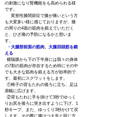
の刺激になり腎機能をも高められる様
です。
  　変形性膝関節症で膝が痛いという方
も大変多い様に感じておりますが、膝
の周りの4面の筋肉を鍛えていただく
と、ひざ痛の予防になるかと想いま
す。
 ・大腿部前面の筋肉、大腿四頭筋を鍛
える
  横隔膜から下の下半身には我々の身体
の7割の筋肉が存在するため特にその中
でも大きな筋肉を鍛える方が効率的で
す。最初にスクワットをします。　
  ①椅子の背もたれの後ろに立ち、足は
肩幅に広げます。
  ②背もたれに手を掛けて3秒でゆっく
りお尻を後ろに突き出すように下げ、1
秒キープ、また、ゆっくり3秒かけて戻
します。その際に膝はつま先と同じ方