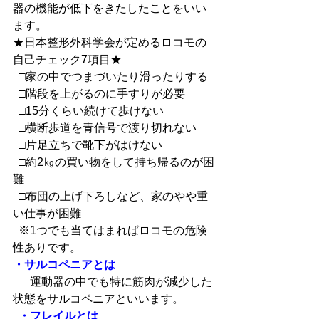
器の機能が低下をきたしたことをいい
ます。
★日本整形外科学会が定めるロコモの
自己チェック7項目★
  □家の中でつまづいたり滑ったりする
  □階段を上がるのに手すりが必要
  □15分くらい続けて歩けない
  □横断歩道を青信号で渡り切れない
  □片足立ちで靴下がはけない
  □約2㎏の買い物をして持ち帰るのが困
難
  □布団の上げ下ろしなど、家のやや重
い仕事が困難
  ※1つでも当てはまればロコモの危険
性ありです。
・サルコペニアとは
  　運動器の中でも特に筋肉が減少した
状態をサルコペニアといいます。
 ・フレイルとは