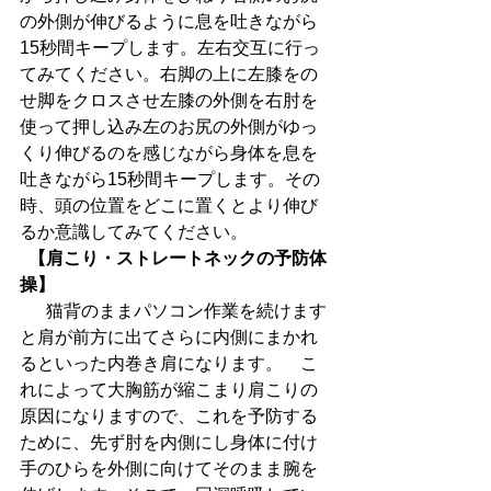
の外側が伸びるように息を吐きながら
15秒間キープします。左右交互に行っ
てみてください。右脚の上に左膝をの
せ脚をクロスさせ左膝の外側を右肘を
使って押し込み左のお尻の外側がゆっ
くり伸びるのを感じながら身体を息を
吐きながら15秒間キープします。その
時、頭の位置をどこに置くとより伸び
るか意識してみてください。
 【肩こり・ストレートネックの予防体
操】
  　猫背のままパソコン作業を続けます
と肩が前方に出てさらに内側にまかれ
るといった内巻き肩になります。　こ
れによって大胸筋が縮こまり肩こりの
原因になりますので、これを予防する
ために、先ず肘を内側にし身体に付け
手のひらを外側に向けてそのまま腕を