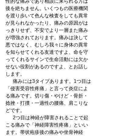
性的な痛みであり相談に来られる方は
後を絶ちません。いくつもの医療機関
を渡り歩いて色んな検査をしても異常
が見られなかったり、痛みの原因がは
っきりせず、不安でより一層また痛み
が増強されております。痛みは決して
悪ではなく、むしろ我々に身体の異常
を知らせてくれる友達ですよ、命を守
ってくれるサインで生命活動には欠か
せない役割があるのですよ、とお話し
します。
  　痛みには3タイプあります。1つ目は
「侵害受容性疼痛」と言って炎症によ
る痛みです。切り傷・やけど・骨折・
捻挫・打撲・一過性の腰痛、肩こりな
どです。
  　2つ目は神経が障害されることで起
こる痛みで「神経障害性疼痛」といい
ます。帯状疱疹後の痛みや坐骨神経