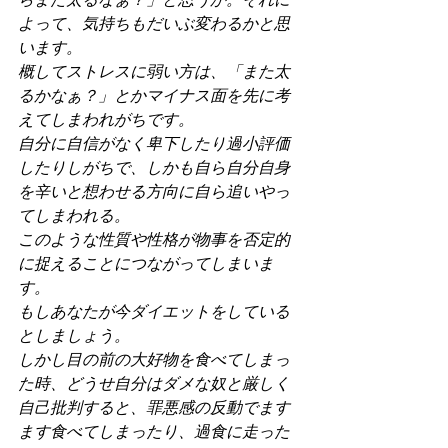
よって、気持ちもだいぶ変わるかと思
います。
概してストレスに弱い方は、「また太
るかなぁ？」とかマイナス面を先に考
えてしまわれがちです。
自分に自信がなく卑下したり過小評価
したりしがちで、しかも自ら自分自身
を辛いと想わせる方向に自ら追いやっ
てしまわれる。
このような性質や性格が物事を否定的
に捉えることにつながってしまいま
す。
もしあなたが今ダイエットをしている
としましょう。
しかし目の前の大好物を食べてしまっ
た時、どうせ自分はダメな奴と厳しく
自己批判すると、罪悪感の反動でます
ます食べてしまったり、過食に走った