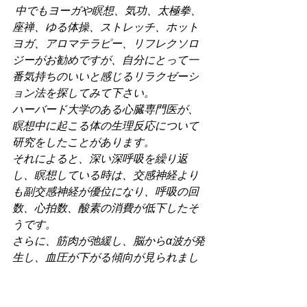
中でもヨーガや瞑想、気功、太極拳、
座禅、ゆる体操、ストレッチ、ホット
ヨガ、アロマテラピー、リフレクソロ
ジーがお勧めですが、自分にとって一
番気持ちのいいと感じるリラクゼーシ
ョン法を探してみて下さい。
ハーバード大学のある心臓専門医が、
瞑想中に起こる体の生理反応について
研究をしたことがあります。
それによると、深い深呼吸を繰り返
し、瞑想している時は、交感神経より
も副交感神経が優位になり、呼吸の回
数、心拍数、酸素の消費が低下したそ
うです。
さらに、筋肉が弛緩し、脳からα波が発
生し、血圧が下がる傾向が見られまし
た。
これらの生理反応は、副腎へのストレ
スによる刺激が弱まり、副腎自体を養