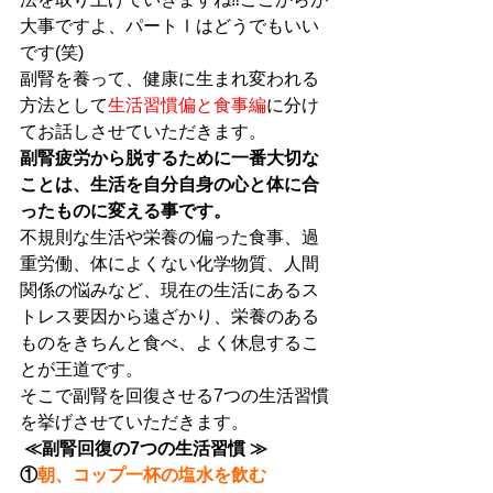
大事ですよ、パートⅠはどうでもいい
です(笑)
副腎を養って、健康に生まれ変われる
方法として
生活習慣偏と食事編
に
分け
て
お話しさせていただきます。
副腎疲労から脱するために一番大切な
ことは、生活を自分自身の心と体に合
ったものに変える事です。
不規則な生活や栄養の偏った食事、過
重労働、体によくない化学物質、人間
関係の悩みなど、現在の生活にあるス
トレス要因から遠ざかり、栄養のある
ものをきちんと食べ、よく休息するこ
とが王道です。
そこで副腎を回復させる7つの生活習慣
を挙げさせていただきます。
≪副腎回復の7つの生活習慣 ≫
①
朝、コップ一杯の塩水を飲む