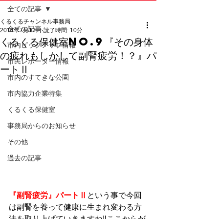
全ての記事
くるくるチャンネル事務局
全ての記事
2014年7月17日
読了時間: 10分
くるくる保健室No.9『その身体
市内ピックアップ情報
の疲れもしかして副腎疲労！？』パ
市民レポーター情報
ートⅡ
市内のすてきな公園
市内協力企業特集
くるくる保健室
事務局からのお知らせ
その他
過去の記事
『副腎疲労』パートⅡ
という事で今回
は副腎を養って健康に生まれ変わる方
法を取り上げていきますね‼ここからが