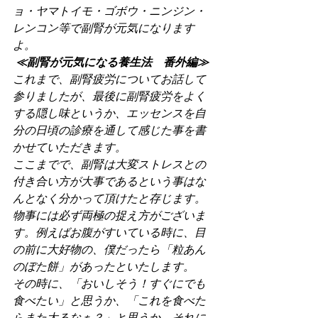
ョ・ヤマトイモ・ゴボウ・ニンジン・
レンコン等で副腎が元気になります
よ。
≪副腎が元気になる養生法　番外編≫
これまで、副腎疲労についてお話して
参りましたが、最後に副腎疲労をよく
する隠し味というか、エッセンスを自
分の日頃の診療を通して感じた事を書
かせていただきます。
ここまでで、副腎は大変ストレスとの
付き合い方が大事であるという事はな
んとなく分かって頂けたと存じます。
物事には必ず両極の捉え方がございま
す。例えばお腹がすいている時に、目
の前に大好物の、僕だったら「粒あん
のぼた餅」があったといたします。
その時に、「おいしそう！すぐにでも
食べたい」と思うか、「これを食べた
らまた太るなぁ？」と思うか。それに