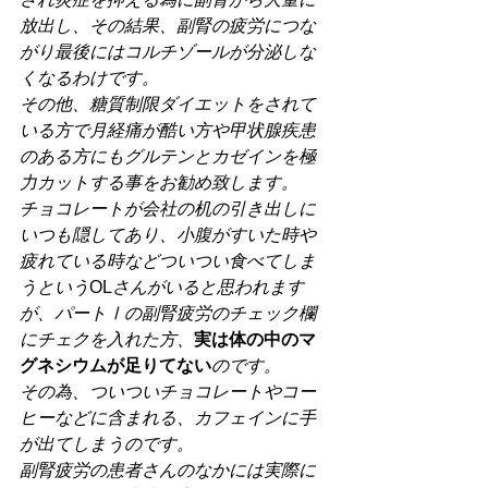
放出し、その結果、副腎の疲労につな
がり最後にはコルチゾールが分泌しな
くなるわけです。
その他、糖質制限ダイエットをされて
いる方で月経痛が酷い方や甲状腺疾患
のある方にもグルテンとカゼインを極
力カットする事をお勧め致します。
チョコレートが会社の机の引き出しに
いつも隠してあり、小腹がすいた時や
疲れている時などついつい食べてしま
うという
OL
さんがいると思われます
が、パートⅠの副腎疲労のチェック欄
にチェクを入れた方、
実は体の中のマ
グネシウムが足りてない
のです。
その為、ついついチョコレートやコー
ヒーなどに含まれる、カフェインに手
が出てしまうのです。
副腎疲労の患者さんのなかには実際に