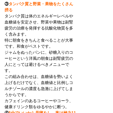
③
タンパク質と野菜・果物をたくさん
摂る
タンパク質は体のエネルギーレベルや
血糖値を安定させ、野菜や果物は副腎
疲労の治療を発揮する抗酸化物質を多
く含みます。
特に朝食をきちんと食べることが大事
です。和食がベストです。
ジャムをぬったパンに、砂糖入りのコ
ーヒーという洋風の朝食は副腎疲労の
人にとっては避けるべきメニューで
す。
この組み合わせは、血糖値を勢いよく
上げるだけでなく、血糖値と比例しコ
ルチゾールの濃度も急激に上げてしま
うからです。
カフェインのあるコーヒーやコーラ、
健康ドリンク類をゆるやかに断つ。
④
5分でいいから昼寝をし、夜は極力11