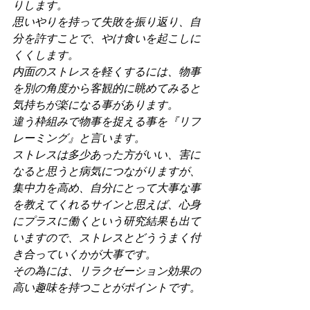
りします。
思いやりを持って失敗を振り返り、自
分を許すことで、やけ食いを起こしに
くくします。
内面のストレスを軽くするには、物事
を別の角度から客観的に眺めてみると
気持ちが楽になる事があります。
違う枠組みで物事を捉える事を『リフ
レーミング』と言います。
ストレスは多少あった方がいい、害に
なると思うと病気につながりますが、
集中力を高め、自分にとって大事な事
を教えてくれるサインと思えば、心身
にプラスに働くという研究結果も出て
いますので、ストレスとどううまく付
き合っていくかが大事です。
その為には、リラクゼーション効果の
高い趣味を持つことがポイントです。