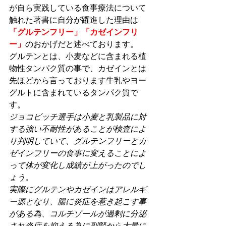
が自ら実践している食事療法について
触れた著書に自分が躍進した理由は
「グルテンフリー」「カゼインフリ
ー」
のおかげだと述べております。
グルテンとは、小麦などに含まれる植
物性タンパク質の事で、カゼインとは
先ほどから言っております牛乳やヨー
グルトに含まれているタンパク質で
す。
ジョコビッチ選手は小麦と乳製品に対
する強い不耐性があることが検査によ
り判明していて、グルテンフリーとカ
ゼインフリーの食事に変えることによ
って体が変化し成績が上がったのでし
ょう。
実際にグルテンやカゼインはアレルギ
ー源となり、腸に炎症を惹き起こす事
がある為、コルチゾールが過剰に分泌
され炎症を抑える為に副腎から大量に