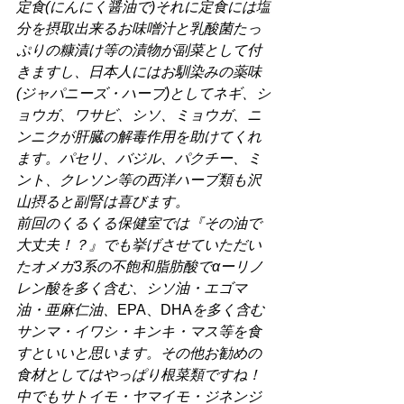
定食(にんにく醤油で)それに定食には塩
分を摂取出来るお味噌汁と乳酸菌たっ
ぷりの糠漬け等の漬物が副菜として付
きますし、日本人にはお馴染みの薬味
(ジャパニーズ・ハーブ)としてネギ、シ
ョウガ、ワサビ、シソ、ミョウガ、ニ
ンニクが肝臓の解毒作用を助けてくれ
ます。パセリ、バジル、パクチー、ミ
ント、クレソン等の西洋ハーブ類も沢
山摂ると副腎は喜びます。
前回のくるくる保健室では『その油で
大丈夫！？』でも挙げさせていただい
たオメガ3系の不飽和脂肪酸でαーリノ
レン酸を多く含む、シソ油・エゴマ
油・亜麻仁油、
EPA、DHA
を多く含む
サンマ・イワシ・キンキ・マス等を食
すといいと思います。その他お勧めの
食材としてはやっぱり根菜類ですね！
中でもサトイモ・ヤマイモ・ジネンジ