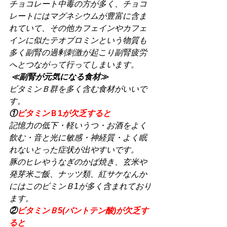
チョコレート中毒の方が多く、チョコ
レートにはマグネシウムが豊富に含ま
れていて、その他カフェインやカフェ
インに似たテオブロミンという物質も
多く副腎の過剰刺激が起こり副腎疲労
へとつながって行ってしまいます。
≪副腎が元気になる食材≫
ビタミンＢ群を多く含む食材がいいで
す。
①
ビタミン
Ｂ1
が欠乏すると
記憶力の低下・軽いうつ・お酒をよく
飲む・音と光に敏感・神経質・よく眠
れないとった症状が出やすいです。
豚のヒレやうなぎのかば焼き、玄米や
発芽米ご飯、ナッツ類、紅サケなんか
にはこのビミンＢ1が多く含まれており
ます。
②
ビタミンＢ5(パントテン酸)が欠乏す
ると