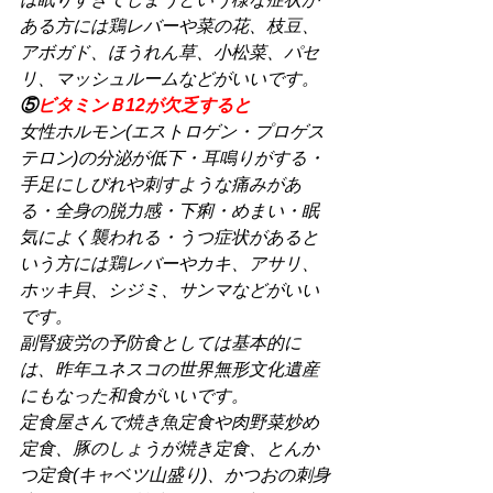
ある方には鶏レバーや菜の花、枝豆、
アボガド、ほうれん草、小松菜、パセ
リ、マッシュルームなどがいいです。
⑤
ビタミンＢ12が欠乏すると
女性ホルモン(エストロゲン・プロゲス
テロン)の分泌が低下・耳鳴りがする・
手足にしびれや刺すような痛みがあ
る・全身の脱力感・下痢・めまい・眠
気によく襲われる・うつ症状があると
いう方には鶏レバーやカキ、アサリ、
ホッキ貝、シジミ、サンマなどがいい
です。
副腎疲労の予防食としては基本的に
は、昨年ユネスコの世界無形文化遺産
にもなった和食がいいです。
定食屋さんで焼き魚定食や肉野菜炒め
定食、豚のしょうが焼き定食、とんか
つ定食(キャベツ山盛り)、かつおの刺身