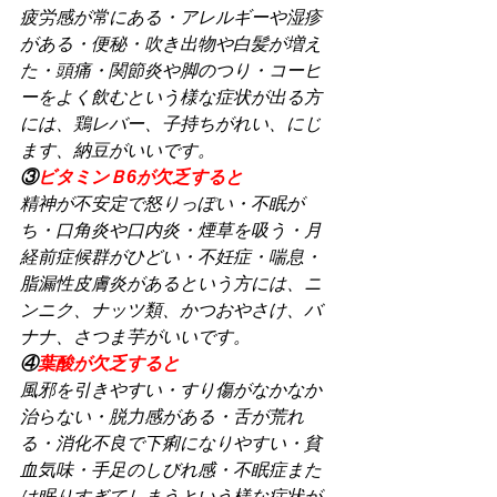
疲労感が常にある・アレルギーや湿疹
がある・便秘・吹き出物や白髪が増え
た・頭痛・関節炎や脚のつり・コーヒ
ーをよく飲むという様な症状が出る方
には、鶏レバー、子持ちがれい、にじ
ます、納豆がいいです。
③
ビタミンＢ6が欠乏すると
精神が不安定で怒りっぽい・不眠が
ち・口角炎や口内炎・煙草を吸う・月
経前症候群がひどい・不妊症・喘息・
脂漏性皮膚炎があるという方には、ニ
ンニク、ナッツ類、かつおやさけ、バ
ナナ、さつま芋がいいです。
④
葉酸が欠乏すると
風邪を引きやすい・すり傷がなかなか
治らない・脱力感がある・舌が荒れ
る・消化不良で下痢になりやすい・貧
血気味・手足のしびれ感・不眠症また
は眠りすぎてしまうという様な症状が