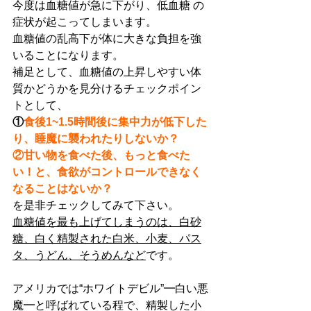
今度は血糖値が急に下がり、低血糖 の
症状が起こってしまいます。
血糖値の乱高下が体に大きな負担を強
いることになります。
補足として、血糖値の上昇しやすい体
質かどうかを見分けるチェックポイン
トとして、
①
食後1~1.5時間後に集中力が低下した
り、睡魔に襲われたりしないか？
②甘い物を食べた後、もっと食べた
い！と、食欲がコントロールできなく
なることはないか？
を是非チェックしてみて下さい。
血糖値を最も上げてしまうのは、白砂
糖、白く精製された白米、小麦、パス
タ、うどん、そうめんなど
です。
アメリカでは“ホワイトデビル”━白い悪
魔━と呼ばれている程で、精製した小