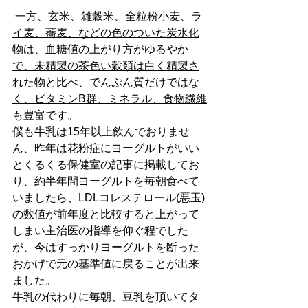
 一方、
玄米、雑穀米、全粒粉小麦、ラ
イ麦、蕎麦、などの色のついた炭水化
物は、血糖値の上がり方がゆるやか
で、未精製の茶色い穀類は白く精製さ
れた物と比べ、でんぷん質だけではな
く、ビタミンB群、ミネラル、食物繊維
も豊富
です。
僕も牛乳は15年以上飲んでおりませ
ん、昨年は花粉症にヨーグルトがいい
とくるくる保健室の記事に掲載してお
り、約半年間ヨーグルトを毎朝食べて
いましたら、LDLコレステロール(悪玉)
の数値が前年度と比較すると上がって
しまい主治医の指導を仰ぐ程でした
が、今はすっかりヨーグルトを断った
おかげで元の基準値に戻ることが出来
ました。
牛乳の代わりに毎朝、豆乳を頂いてタ