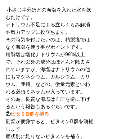
 小さじ半分ほどの海塩を入れた水を飲
むだけです。
ナトリウム不足による立ちくらみ解消
や気力アップに役立ちます。
その時気を付けたいのは、精製塩では
なく海塩を使う事がポイントです。
精製塩は塩化ナトリウムが99%以上
で、それ以外の成分はほとんど除去さ
れていますが、海塩はナトリウムの他
にもマグネシウム、カルシウム、カリ
ウム、亜鉛、などの、微量元素といわ
れる必須ミネラムが入っています。
その為、良質な海塩は血圧を逆に下げ
るという報告もあるぐらいです。
②
ビタミB群を摂る
副腎が疲弊すると、ビタミンB群を消耗
します。
症状別に足りないビタミンを補う。