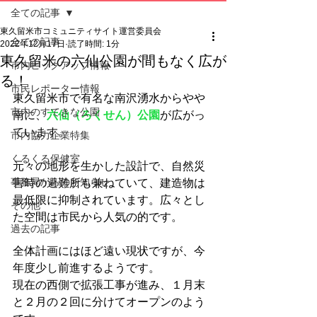
全ての記事
東久留米市コミュニティサイト運営委員会
全ての記事
2022年12月17日
読了時間: 1分
東久留米の六仙公園が間もなく広が
市内ピックアップ情報
る！
市民レポーター情報
東久留米市で有名な南沢湧水からやや
市内のすてきな公園
南に、
六仙（ろくせん）公園
が広がっ
ています。
市内協力企業特集
くるくる保健室
元々の地形を生かした設計で、自然災
事務局からのお知らせ
害時の避難所も兼ねていて、建造物は
最低限に抑制されています。広々とし
その他
た空間は市民から人気の的です。
過去の記事
全体計画にはほど遠い現状ですが、今
年度少し前進するようです。
現在の西側で拡張工事が進み、１月末
と２月の２回に分けてオープンのよう