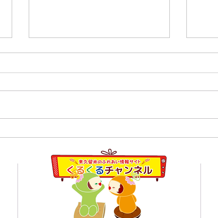
８月１日,２日清瀬駅南口ふ
7月
れあい通り夏祭り
学校
員会