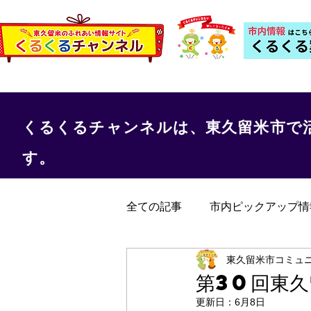
くるくるチャンネルは、東久留米市で
す。
全ての記事
市内ピックアップ情
くるくる保健室
事務局か
東久留米市コミュ
第30回東
更新日：
6月8日