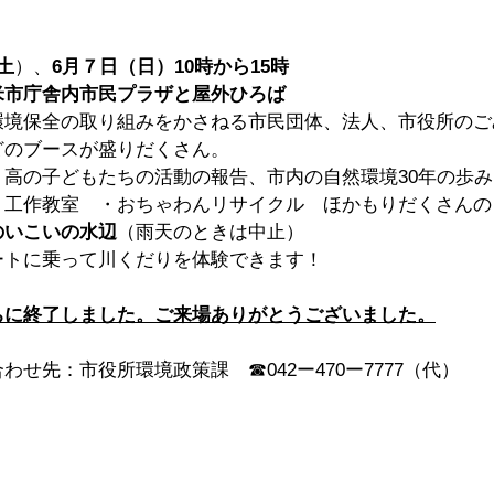
土
）、
6月７日（日）10時から15時
米市
庁舎内
市民プラザと屋外ひろば
環境保全の取り組みをかさねる市民団体、法人、市役所のご
どのブースが盛りだくさん。
、高の子どもたちの活動の報告、市内の自然環境30年の歩
り工作教室　・おちゃわんリサイクル　ほかもりだくさんの
のいこいの水辺
（雨天のときは中止）
ートに乗って川くだりを体験できます！
ちに終了しました。ご来場ありがとうございました。
せ先：市役所環境政策課　☎042ー470ー7777（代）