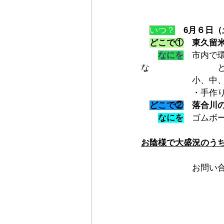
いつ？
6月６日（
どこで①
　東久留
なにを
　市内で
な　　　　　　　　
　　　　　　小、中
　　　　　　・手作
どこで②
落合川
なにを
　ゴムボ
お陰様で大盛況のう
　　　　　　お問い合わ