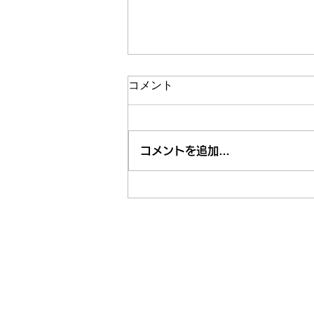
コメント
コメントを追加…
市内近隣のお祭り・お出かけ
情報はくるくる案内所で
東久留米市コミュニティサイト
運営委
事務局
〒203-0033
東久留米市滝山4-1-10
西部地域センター内