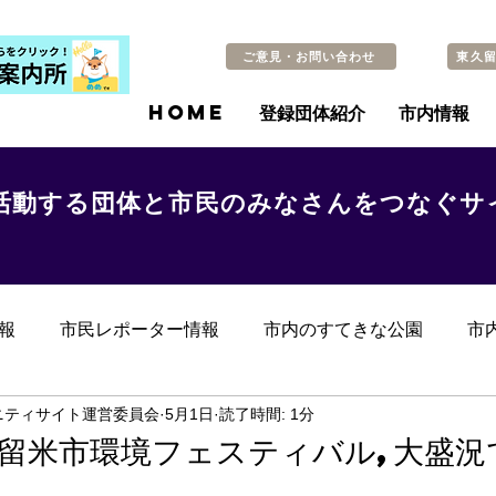
ご意見・お問い合わせ
東久
HOME
登録団体紹介
市内情報
活動する団体と市民のみなさんをつなぐサ
報
市民レポーター情報
市内のすてきな公園
市
らのお知らせ
その他
過去の記事
ニティサイト運営委員会
5月1日
読了時間: 1分
久留米市環境フェスティバル,大盛況