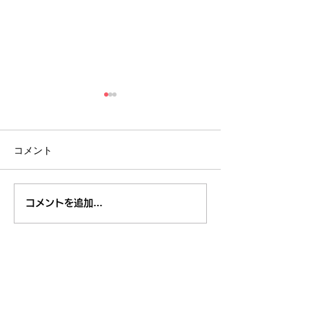
コメント
８月１日,２日清瀬駅南口
7月29日～3
コメントを追加…
ふれあい通り夏祭り
米学校給食栄養
東久留米市コミュニティサイト
運営
委員会