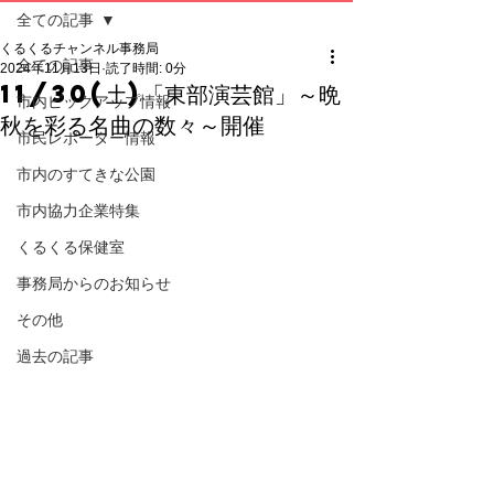
全ての記事
くるくるチャンネル事務局
全ての記事
2024年11月13日
読了時間: 0分
11/30(土)「東部演芸館」～晩
市内ピックアップ情報
秋を彩る名曲の数々～開催
市民レポーター情報
市内のすてきな公園
市内協力企業特集
くるくる保健室
事務局からのお知らせ
その他
過去の記事