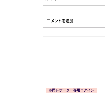
コメントを追加…
市内近隣のお祭り・お出かけ
情報はくるくる案内所で
東久留米市コミュニティサイト
運営委
事務局
〒203-0033
東久留米市滝山4-1-10
西部地域センター内
市民レポーター専用ログイン
-