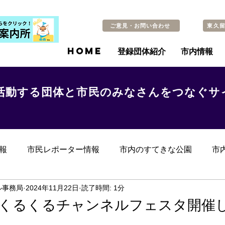
ご意見・お問い合わせ
東久
HOME
登録団体紹介
市内情報
活動する団体と市民のみなさんをつなぐサ
報
市民レポーター情報
市内のすてきな公園
市
らのお知らせ
その他
過去の記事
ル事務局
2024年11月22日
読了時間: 1分
)くるくるチャンネルフェスタ開催