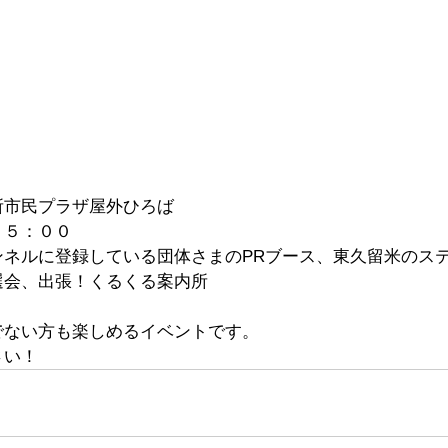
所市民プラザ屋外ひろば
１５：００
ンネルに登録している団体さまのPRブース、東久留米のス
選会、出張！くるくる案内所
でない方も楽しめるイベントです。
さい！