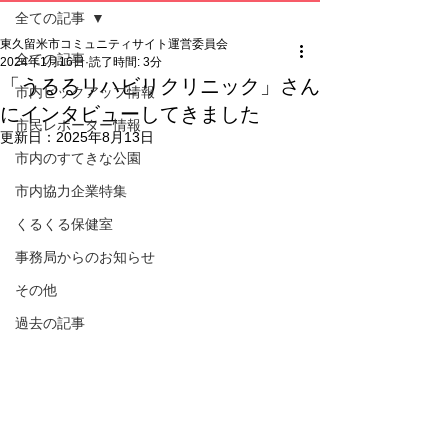
全ての記事
東久留米市コミュニティサイト運営委員会
全ての記事
2024年1月16日
読了時間: 3分
「うるるリハビリクリニック」さん
市内ピックアップ情報
にインタビューしてきました
市民レポーター情報
更新日：
2025年8月13日
市内のすてきな公園
市内協力企業特集
くるくる保健室
事務局からのお知らせ
その他
過去の記事