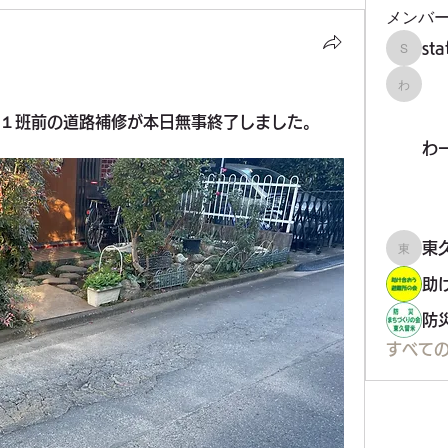
メンバ
）
st
staff34
わーく
１班前の道路補修が本日無事終了しました。
わ
東久留
助
すべての