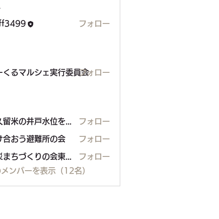
ー
aff3499
フォロー
99
るマルシェ実行委員会
ーくるマルシェ実行委員会
フォロー
東久留米の井戸水位を調べる会
フォロー
米の井戸水位を調べる会
け合おう避難所の会
フォロー
防災まちづくりの会東久留米
フォロー
メンバーを表示（12名）