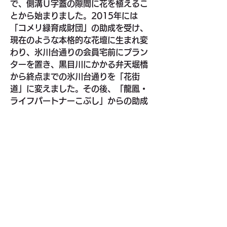
で、側溝Ｕ字蓋の隙間に花を植えるこ
とから始まりました。2015年には
「コメリ緑育成財団」の助成を受け、
現在のような本格的な花壇に生まれ変
わり、氷川台通りの会員宅前にプラン
ターを置き、黒目川にかかる弁天堀橋
から終点までの氷川台通りを「花街
道」に変えました。その後、「龍鳳・
ライフパートナーこぶし」からの助成
となり、そして今年度は「セブン-イレ
ブン記念財団」の助成を受けることと
なり、助成のバトンもつながっていま
す。今月発行の「自治会だより135
号」のコラムに次のような記事が載り
ました。