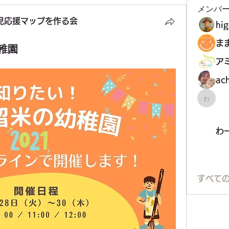
メンバ
児応援マップを作る会
hi
稚園
ア
ac
わーく
わ
すべての