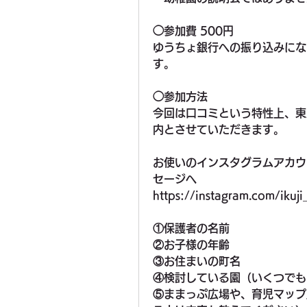
◯参加費 500円
ゆうちょ銀行への振り込みにな
す。
◯参加方法
今回は口コミという特性上、東
内とさせていただきます。
お使いのインスタグラムアカウ
セージへ
https://instagram.com/iku
①保護者の名前
②お子様の年齢
③お住まいの町名
④検討している園（いくつでも
⑤ままっぷ広場や、育児マップ