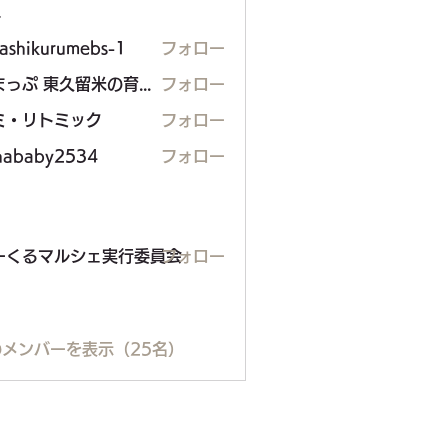
ー
gashikurumebs-1
フォロー
ままっぷ 東久留米の育児応援マップを作る会
フォロー
ミ・リトミック
フォロー
hababy2534
フォロー
るマルシェ実行委員会
ーくるマルシェ実行委員会
フォロー
メンバーを表示（25名）