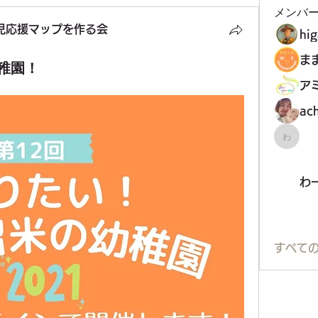
メンバ
児応援マップを作る会
hi
稚園！
ア
ac
わーく
わ
すべての