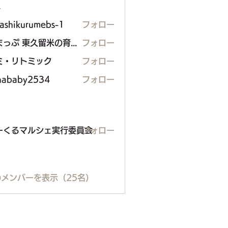
ー
gashikurumebs-1
フォロー
ままっぷ 東久留米の育児応援マップを作る会
フォロー
ミ・リトミック
フォロー
hababy2534
フォロー
るマルシェ実行委員会
ーくるマルシェ実行委員会
フォロー
メンバーを表示（25名）