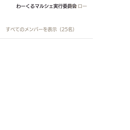
わーくるマルシェ実行委員会
フォロー
すべてのメンバーを表示（25名）
東久留米市コミュニティサイト
運営
委員会
事務局
〒203-0033
東久留米市滝山4-1-10
西部地域センター内